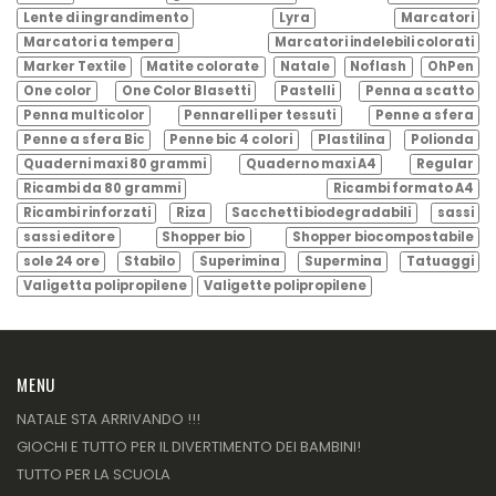
Lente di ingrandimento
Lyra
Marcatori
Marcatori a tempera
Marcatori indelebili colorati
Marker Textile
Matite colorate
Natale
Noflash
OhPen
One color
One Color Blasetti
Pastelli
Penna a scatto
Penna multicolor
Pennarelli per tessuti
Penne a sfera
Penne a sfera Bic
Penne bic 4 colori
Plastilina
Polionda
Quaderni maxi 80 grammi
Quaderno maxi A4
Regular
Ricambi da 80 grammi
Ricambi formato A4
Ricambi rinforzati
Riza
Sacchetti biodegradabili
sassi
sassi editore
Shopper bio
Shopper biocompostabile
sole 24 ore
Stabilo
Superimina
Supermina
Tatuaggi
Valigetta polipropilene
Valigette polipropilene
MENU
NATALE STA ARRIVANDO !!!
GIOCHI E TUTTO PER IL DIVERTIMENTO DEI BAMBINI!
TUTTO PER LA SCUOLA