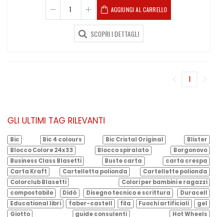
AGGIUNGI AL CARRELLO
SCOPRI I DETTAGLI
1
(corren
GLI ULTIMI TAG RILEVANTI
Bic
Bic 4 colours
Bic Cristal Original
Blister
Blocco Colore 24x33
Blocco spiralato
Borgonovo
Business Class Blasetti
Buste carta
carta crespa
Carta Kraft
Cartelletta polionda
Cartellette polionda
Colorclub Blasetti
Colori per bambini e ragazzi
compostabile
Didò
Disegno tecnico e scrittura
Duracell
Educational libri
faber-castell
fila
Fuochi artificiali
gel
Giotto
guide consulenti
Hot Wheels