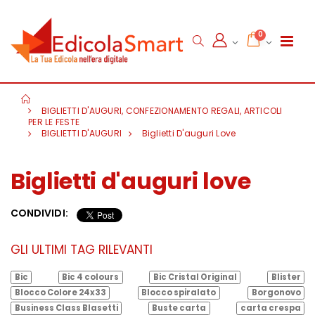
0
BIGLIETTI D'AUGURI, CONFEZIONAMENTO REGALI, ARTICOLI
PER LE FESTE
BIGLIETTI D'AUGURI
Biglietti D'auguri Love
Biglietti d'auguri love
CONDIVIDI:
GLI ULTIMI TAG RILEVANTI
Bic
Bic 4 colours
Bic Cristal Original
Blister
Blocco Colore 24x33
Blocco spiralato
Borgonovo
Business Class Blasetti
Buste carta
carta crespa