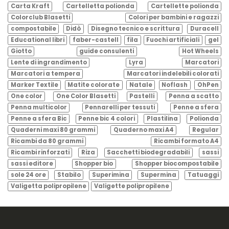
Carta Kraft
Cartelletta polionda
Cartellette polionda
Colorclub Blasetti
Colori per bambini e ragazzi
compostabile
Didò
Disegno tecnico e scrittura
Duracell
Educational libri
faber-castell
fila
Fuochi artificiali
gel
Giotto
guide consulenti
Hot Wheels
Lente di ingrandimento
Lyra
Marcatori
Marcatori a tempera
Marcatori indelebili colorati
Marker Textile
Matite colorate
Natale
Noflash
OhPen
One color
One Color Blasetti
Pastelli
Penna a scatto
Penna multicolor
Pennarelli per tessuti
Penne a sfera
Penne a sfera Bic
Penne bic 4 colori
Plastilina
Polionda
Quaderni maxi 80 grammi
Quaderno maxi A4
Regular
Ricambi da 80 grammi
Ricambi formato A4
Ricambi rinforzati
Riza
Sacchetti biodegradabili
sassi
sassi editore
Shopper bio
Shopper biocompostabile
sole 24 ore
Stabilo
Superimina
Supermina
Tatuaggi
Valigetta polipropilene
Valigette polipropilene