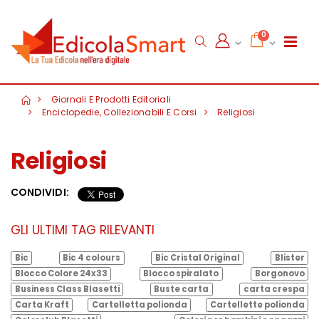
0
Giornali E Prodotti Editoriali
Enciclopedie, Collezionabili E Corsi
Religiosi
Religiosi
CONDIVIDI:
GLI ULTIMI TAG RILEVANTI
Bic
Bic 4 colours
Bic Cristal Original
Blister
Blocco Colore 24x33
Blocco spiralato
Borgonovo
Business Class Blasetti
Buste carta
carta crespa
Carta Kraft
Cartelletta polionda
Cartellette polionda