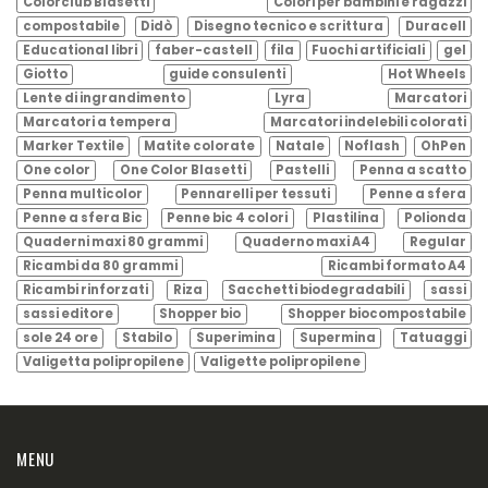
Colorclub Blasetti
Colori per bambini e ragazzi
compostabile
Didò
Disegno tecnico e scrittura
Duracell
Educational libri
faber-castell
fila
Fuochi artificiali
gel
Giotto
guide consulenti
Hot Wheels
Lente di ingrandimento
Lyra
Marcatori
Marcatori a tempera
Marcatori indelebili colorati
Marker Textile
Matite colorate
Natale
Noflash
OhPen
One color
One Color Blasetti
Pastelli
Penna a scatto
Penna multicolor
Pennarelli per tessuti
Penne a sfera
Penne a sfera Bic
Penne bic 4 colori
Plastilina
Polionda
Quaderni maxi 80 grammi
Quaderno maxi A4
Regular
Ricambi da 80 grammi
Ricambi formato A4
Ricambi rinforzati
Riza
Sacchetti biodegradabili
sassi
sassi editore
Shopper bio
Shopper biocompostabile
sole 24 ore
Stabilo
Superimina
Supermina
Tatuaggi
Valigetta polipropilene
Valigette polipropilene
MENU