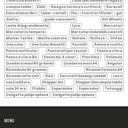
Colorclub Blasetti
Colori per bambini e ragazzi
compostabile
Didò
Disegno tecnico e scrittura
Duracell
Educational libri
faber-castell
fila
Fuochi artificiali
gel
Giotto
guide consulenti
Hot Wheels
Lente di ingrandimento
Lyra
Marcatori
Marcatori a tempera
Marcatori indelebili colorati
Marker Textile
Matite colorate
Natale
Noflash
OhPen
One color
One Color Blasetti
Pastelli
Penna a scatto
Penna multicolor
Pennarelli per tessuti
Penne a sfera
Penne a sfera Bic
Penne bic 4 colori
Plastilina
Polionda
Quaderni maxi 80 grammi
Quaderno maxi A4
Regular
Ricambi da 80 grammi
Ricambi formato A4
Ricambi rinforzati
Riza
Sacchetti biodegradabili
sassi
sassi editore
Shopper bio
Shopper biocompostabile
sole 24 ore
Stabilo
Superimina
Supermina
Tatuaggi
Valigetta polipropilene
Valigette polipropilene
MENU