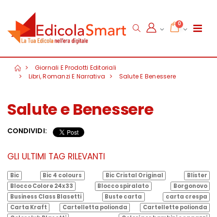
0
Giornali E Prodotti Editoriali
Libri, Romanzi E Narrativa
Salute E Benessere
Salute e Benessere
CONDIVIDI:
GLI ULTIMI TAG RILEVANTI
Bic
Bic 4 colours
Bic Cristal Original
Blister
Blocco Colore 24x33
Blocco spiralato
Borgonovo
Business Class Blasetti
Buste carta
carta crespa
Carta Kraft
Cartelletta polionda
Cartellette polionda