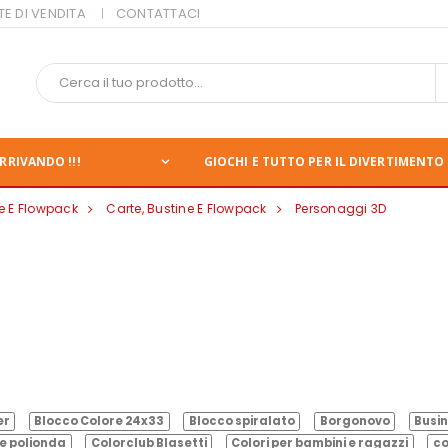
TE DI VENDITA
CONTATTACI
RRIVANDO !!!
GIOCHI E TUTTO PER IL DIVERTIMENTO 
ne E Flowpack
Carte, Bustine E Flowpack
Personaggi 3D
er
Blocco Colore 24x33
Blocco spiralato
Borgonovo
Busin
e polionda
Colorclub Blasetti
Colori per bambini e ragazzi
co