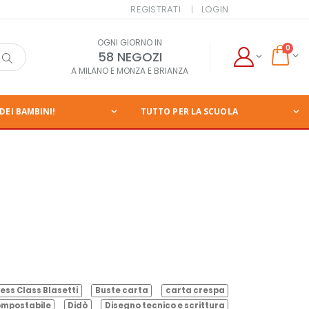
REGISTRATI
LOGIN
OGNI GIORNO IN
0
58 NEGOZI
A MILANO E MONZA E BRIANZA
DEI BAMBINI!
TUTTO PER LA SCUOLA
ess Class Blasetti
Buste carta
carta crespa
mpostabile
Didò
Disegno tecnico e scrittura