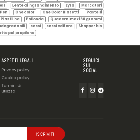
els
Lente di ingrandimento
Lyra
Marcatori
Pen
One color
One Color Blasetti
Pastelli
Plastilina
Polionda
Quaderni maxi 80 grammi
odegradabili
sassi
sassi editore
Shopper bio
ette polipropilene
ASPETTI LEGALI
SEGUICI
SUI
SOCIAL
Privacy policy
Cookie policy
Termini di
utilizzo