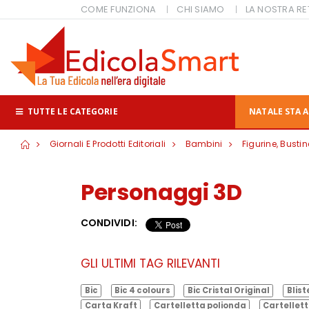
COME FUNZIONA
CHI SIAMO
LA NOSTRA RE
TUTTE LE CATEGORIE
NATALE STA A
Giornali E Prodotti Editoriali
Bambini
Figurine, Busti
Personaggi 3D
CONDIVIDI:
GLI ULTIMI TAG RILEVANTI
Bic
Bic 4 colours
Bic Cristal Original
Blist
Carta Kraft
Cartelletta polionda
Cartellett