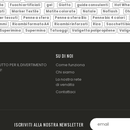
ila
Fuochi artificiali
gel
Giotto
guide consulenti
Hot Whe
ati
Marker Textile
Matite colorate
Natale
Noflash
Oh
er tessuti
Penne a sfera
Penne a sfera Bic
Penne bic 4 colori
ammi
Ricambi formato A4
Ricambi rinforzati
Riza
Sacchetti bi
Superimina
Supermina
Tatuaggi
Valigetta polipropilene
Valig
SU DI NOI
UTTO PER IL DIVERTIMENTO
Come funziona
I!
Chi siamo
La nostra rete
di vendita
Contattaci
ISCRIVITI ALLA NOSTRA NEWSLETTER