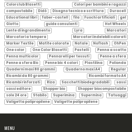
Colorclub Blasetti
Colori per bambini e ragazzi
compostabile
Didò
Disegno tecnico e scrittura
Duracell
Educational libri
faber-castell
fila
Fuochi artificiali
gel
Giotto
guide consulenti
Hot Wheels
Lente di ingrandimento
Lyra
Marcatori
Marcatori a tempera
Marcatori indelebili colorati
Marker Textile
Matite colorate
Natale
Noflash
OhPen
One color
One Color Blasetti
Pastelli
Penna a scatto
Penna multicolor
Pennarelli per tessuti
Penne a sfera
Penne a sfera Bic
Penne bic 4 colori
Plastilina
Polionda
Quaderni maxi 80 grammi
Quaderno maxi A4
Regular
Ricambi da 80 grammi
Ricambi formato A4
Ricambi rinforzati
Riza
Sacchetti biodegradabili
sassi
sassi editore
Shopper bio
Shopper biocompostabile
sole 24 ore
Stabilo
Superimina
Supermina
Tatuaggi
Valigetta polipropilene
Valigette polipropilene
MENU