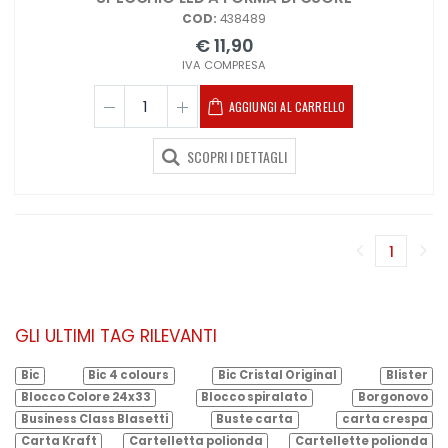
COD:
438489
€ 11,90
IVA COMPRESA
AGGIUNGI AL CARRELLO
SCOPRI I DETTAGLI
1
(corren
GLI ULTIMI TAG RILEVANTI
Bic
Bic 4 colours
Bic Cristal Original
Blister
Blocco Colore 24x33
Blocco spiralato
Borgonovo
Business Class Blasetti
Buste carta
carta crespa
Carta Kraft
Cartelletta polionda
Cartellette polionda