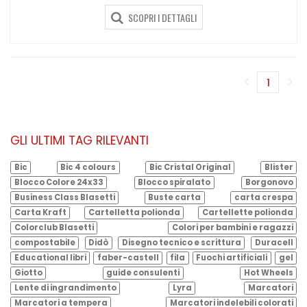
SCOPRI I DETTAGLI
1
(corren
GLI ULTIMI TAG RILEVANTI
Bic
Bic 4 colours
Bic Cristal Original
Blister
Blocco Colore 24x33
Blocco spiralato
Borgonovo
Business Class Blasetti
Buste carta
carta crespa
Carta Kraft
Cartelletta polionda
Cartellette polionda
Colorclub Blasetti
Colori per bambini e ragazzi
compostabile
Didò
Disegno tecnico e scrittura
Duracell
Educational libri
faber-castell
fila
Fuochi artificiali
gel
Giotto
guide consulenti
Hot Wheels
Lente di ingrandimento
Lyra
Marcatori
Marcatori a tempera
Marcatori indelebili colorati