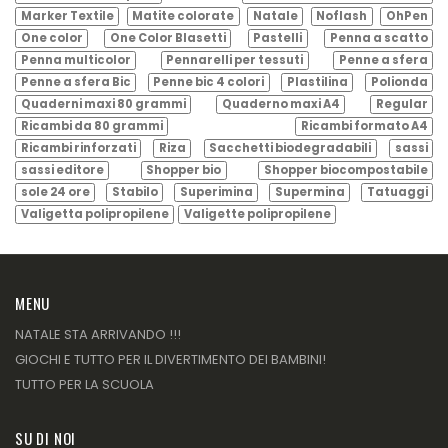
Marker Textile
Matite colorate
Natale
Noflash
OhPen
One color
One Color Blasetti
Pastelli
Penna a scatto
Penna multicolor
Pennarelli per tessuti
Penne a sfera
Penne a sfera Bic
Penne bic 4 colori
Plastilina
Polionda
Quaderni maxi 80 grammi
Quaderno maxi A4
Regular
Ricambi da 80 grammi
Ricambi formato A4
Ricambi rinforzati
Riza
Sacchetti biodegradabili
sassi
sassi editore
Shopper bio
Shopper biocompostabile
sole 24 ore
Stabilo
Superimina
Supermina
Tatuaggi
Valigetta polipropilene
Valigette polipropilene
MENU
NATALE STA ARRIVANDO !!!
GIOCHI E TUTTO PER IL DIVERTIMENTO DEI BAMBINI!
TUTTO PER LA SCUOLA
SU DI NOI