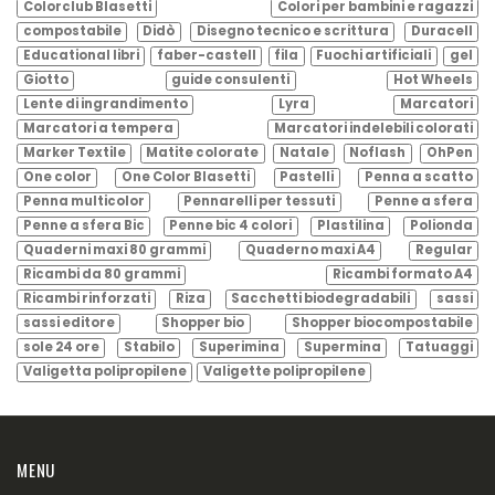
Colorclub Blasetti
Colori per bambini e ragazzi
compostabile
Didò
Disegno tecnico e scrittura
Duracell
Educational libri
faber-castell
fila
Fuochi artificiali
gel
Giotto
guide consulenti
Hot Wheels
Lente di ingrandimento
Lyra
Marcatori
Marcatori a tempera
Marcatori indelebili colorati
Marker Textile
Matite colorate
Natale
Noflash
OhPen
One color
One Color Blasetti
Pastelli
Penna a scatto
Penna multicolor
Pennarelli per tessuti
Penne a sfera
Penne a sfera Bic
Penne bic 4 colori
Plastilina
Polionda
Quaderni maxi 80 grammi
Quaderno maxi A4
Regular
Ricambi da 80 grammi
Ricambi formato A4
Ricambi rinforzati
Riza
Sacchetti biodegradabili
sassi
sassi editore
Shopper bio
Shopper biocompostabile
sole 24 ore
Stabilo
Superimina
Supermina
Tatuaggi
Valigetta polipropilene
Valigette polipropilene
MENU