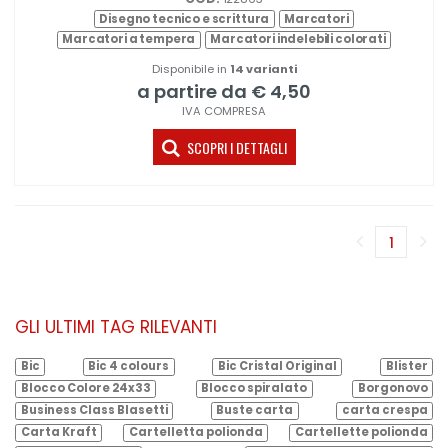
Disegno tecnico e scrittura
Marcatori
Marcatori a tempera
Marcatori indelebili colorati
Disponibile in
14 varianti
a partire da € 4,50
IVA COMPRESA
SCOPRI I DETTAGLI
1
(corren
GLI ULTIMI TAG RILEVANTI
Bic
Bic 4 colours
Bic Cristal Original
Blister
Blocco Colore 24x33
Blocco spiralato
Borgonovo
Business Class Blasetti
Buste carta
carta crespa
Carta Kraft
Cartelletta polionda
Cartellette polionda