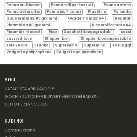
Penna multicolor
Pennarelli per tessuti
Penne a sfera
Penne a sfera Bic
Penne bic 4 colori
Plastilina
Polionda
Quaderni maxi 80 grammi
Quaderno maxi A4
Regular
Ricambi da 80 grammi
Ricambi formato A4
Ricambi rinforzati
Riza
Sacchetti biodegradabili
sassi
sassi editore
Shopper bio
Shopper biocompostabile
sole 24 ore
Stabilo
Superimina
Supermina
Tatuaggi
Valigetta polipropilene
Valigette polipropilene
MENU
NATALE STA ARRIVANDO !!!
GIOCHI E TUTTO PER IL DIVERTIMENTO DEI BAMBINI!
TUTTO PER LA SCUOLA
SU DI NOI
Come funziona