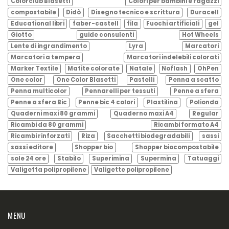
Colorclub Blasetti
Colori per bambini e ragazzi
compostabile
Didò
Disegno tecnico e scrittura
Duracell
Educational libri
faber-castell
fila
Fuochi artificiali
gel
Giotto
guide consulenti
Hot Wheels
Lente di ingrandimento
Lyra
Marcatori
Marcatori a tempera
Marcatori indelebili colorati
Marker Textile
Matite colorate
Natale
Noflash
OhPen
One color
One Color Blasetti
Pastelli
Penna a scatto
Penna multicolor
Pennarelli per tessuti
Penne a sfera
Penne a sfera Bic
Penne bic 4 colori
Plastilina
Polionda
Quaderni maxi 80 grammi
Quaderno maxi A4
Regular
Ricambi da 80 grammi
Ricambi formato A4
Ricambi rinforzati
Riza
Sacchetti biodegradabili
sassi
sassi editore
Shopper bio
Shopper biocompostabile
sole 24 ore
Stabilo
Superimina
Supermina
Tatuaggi
Valigetta polipropilene
Valigette polipropilene
MENU