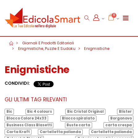
0
Giornali E Prodotti Editoriali
Enigmistiche, Puzzle E Sudoku
Enigmistiche
Enigmistiche
CONDIVIDI:
GLI ULTIMI TAG RILEVANTI
Bic
Bic 4 colours
Bic Cristal Original
Blister
Blocco Colore 24x33
Blocco spiralato
Borgonovo
Business Class Blasetti
Buste carta
carta crespa
Carta Kraft
Cartelletta polionda
Cartellette polionda