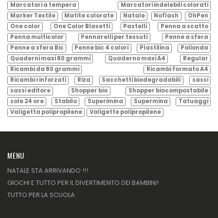
Marcatori a tempera
Marcatori indelebili colorati
Marker Textile
Matite colorate
Natale
Noflash
OhPen
One color
One Color Blasetti
Pastelli
Penna a scatto
Penna multicolor
Pennarelli per tessuti
Penne a sfera
Penne a sfera Bic
Penne bic 4 colori
Plastilina
Polionda
Quaderni maxi 80 grammi
Quaderno maxi A4
Regular
Ricambi da 80 grammi
Ricambi formato A4
Ricambi rinforzati
Riza
Sacchetti biodegradabili
sassi
sassi editore
Shopper bio
Shopper biocompostabile
sole 24 ore
Stabilo
Superimina
Supermina
Tatuaggi
Valigetta polipropilene
Valigette polipropilene
MENU
NATALE STA ARRIVANDO !!!
GIOCHI E TUTTO PER IL DIVERTIMENTO DEI BAMBINI!
TUTTO PER LA SCUOLA