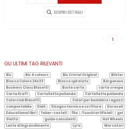
SCOPRI I DETTAGLI
1
(corren
GLI ULTIMI TAG RILEVANTI
Bic
Bic 4 colours
Bic Cristal Original
Blister
Blocco Colore 24x33
Blocco spiralato
Borgonovo
Business Class Blasetti
Buste carta
carta crespa
Carta Kraft
Cartelletta polionda
Cartellette polionda
Colorclub Blasetti
Colori per bambini e ragazzi
compostabile
Didò
Disegno tecnico e scrittura
Duracell
Educational libri
faber-castell
fila
Fuochi artificiali
gel
Giotto
guide consulenti
Hot Wheels
Lente di ingrandimento
Lyra
Marcatori