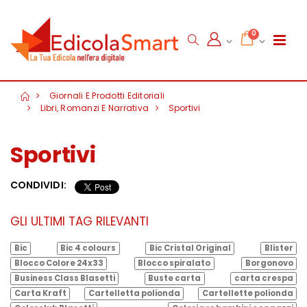
0
Giornali E Prodotti Editoriali
Libri, Romanzi E Narrativa
Sportivi
Sportivi
CONDIVIDI:
GLI ULTIMI TAG RILEVANTI
Bic
Bic 4 colours
Bic Cristal Original
Blister
Blocco Colore 24x33
Blocco spiralato
Borgonovo
Business Class Blasetti
Buste carta
carta crespa
Carta Kraft
Cartelletta polionda
Cartellette polionda