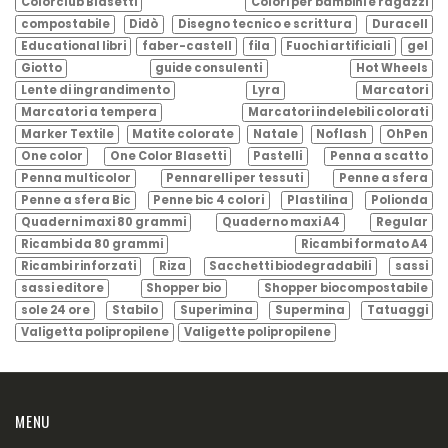
Colorclub Blasetti
Colori per bambini e ragazzi
compostabile
Didò
Disegno tecnico e scrittura
Duracell
Educational libri
faber-castell
fila
Fuochi artificiali
gel
Giotto
guide consulenti
Hot Wheels
Lente di ingrandimento
Lyra
Marcatori
Marcatori a tempera
Marcatori indelebili colorati
Marker Textile
Matite colorate
Natale
Noflash
OhPen
One color
One Color Blasetti
Pastelli
Penna a scatto
Penna multicolor
Pennarelli per tessuti
Penne a sfera
Penne a sfera Bic
Penne bic 4 colori
Plastilina
Polionda
Quaderni maxi 80 grammi
Quaderno maxi A4
Regular
Ricambi da 80 grammi
Ricambi formato A4
Ricambi rinforzati
Riza
Sacchetti biodegradabili
sassi
sassi editore
Shopper bio
Shopper biocompostabile
sole 24 ore
Stabilo
Superimina
Supermina
Tatuaggi
Valigetta polipropilene
Valigette polipropilene
MENU