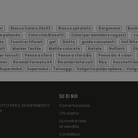
er
Blocco Colore 24x33
Blocco spiralato
Borgonovo
Busin
e polionda
Colorclub Blasetti
Colori per bambini e ragazzi
co
ila
Fuochi artificiali
gel
Giotto
guide consulenti
Hot Whe
ati
Marker Textile
Matite colorate
Natale
Noflash
Oh
er tessuti
Penne a sfera
Penne a sfera Bic
Penne bic 4 colori
ammi
Ricambi formato A4
Ricambi rinforzati
Riza
Sacchetti bi
Superimina
Supermina
Tatuaggi
Valigetta polipropilene
Valig
SU DI NOI
UTTO PER IL DIVERTIMENTO
Come funziona
I!
Chi siamo
La nostra rete
di vendita
Contattaci