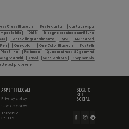
ess Class Blasetti
Buste carta
carta crespa
mpostabile
Didò
Disegno tecnico e scrittura
els
Lente di ingrandimento
Lyra
Marcatori
Pen
One color
One Color Blasetti
Pastelli
Plastilina
Polionda
Quaderni maxi 80 grammi
odegradabili
sassi
sassi editore
Shopper bio
ette polipropilene
ASPETTI LEGALI
SEGUICI
SUI
SOCIAL
Privacy policy
Cookie policy
Termini di
utilizzo