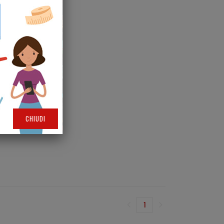
CHIUDI
1
(corrente)