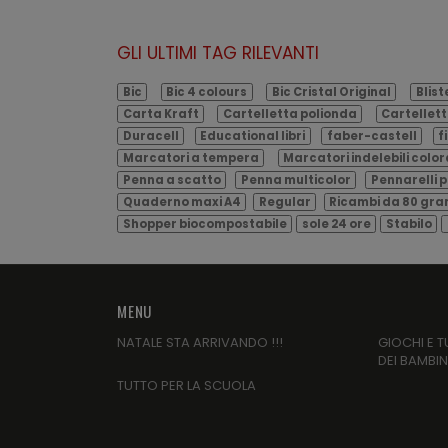
GLI ULTIMI TAG RILEVANTI
Bic
Bic 4 colours
Bic Cristal Original
Blist
Carta Kraft
Cartelletta polionda
Cartellett
Duracell
Educational libri
faber-castell
f
Marcatori a tempera
Marcatori indelebili color
Penna a scatto
Penna multicolor
Pennarelli p
Quaderno maxi A4
Regular
Ricambi da 80 gr
Shopper biocompostabile
sole 24 ore
Stabilo
MENU
NATALE STA ARRIVANDO !!!
GIOCHI E T
DEI BAMBIN
TUTTO PER LA SCUOLA