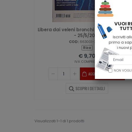
VUOI R
TUTT
Libera dai veleni bronchi e polmoni - 302
- 25/5/2023
Iscriviti a
COD:
663001-30290
primo a sape
i nuovi 
Riza
€ 9,70
IVA COMPRESA
NON VOGLI
AGGIUNGI AL CARRELLO
SCOPRI I DETTAGLI
Visualizzati 1–1 di 1 prodotti