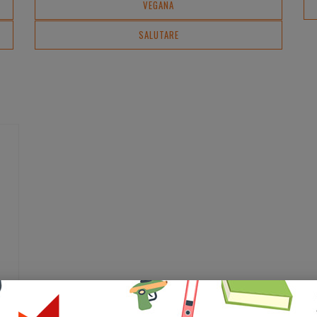
VEGANA
SALUTARE
nte