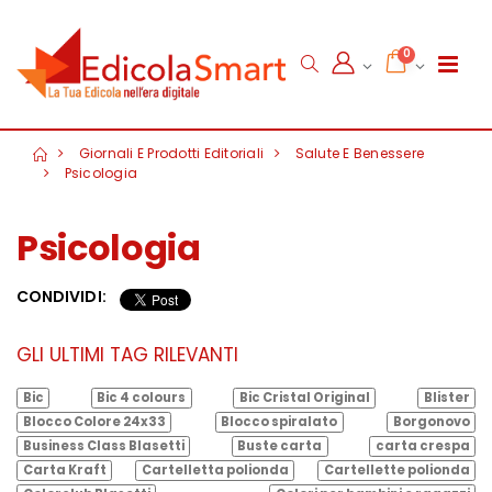
0
Giornali E Prodotti Editoriali
Salute E Benessere
Psicologia
Psicologia
CONDIVIDI:
GLI ULTIMI TAG RILEVANTI
Bic
Bic 4 colours
Bic Cristal Original
Blister
Blocco Colore 24x33
Blocco spiralato
Borgonovo
Business Class Blasetti
Buste carta
carta crespa
Carta Kraft
Cartelletta polionda
Cartellette polionda