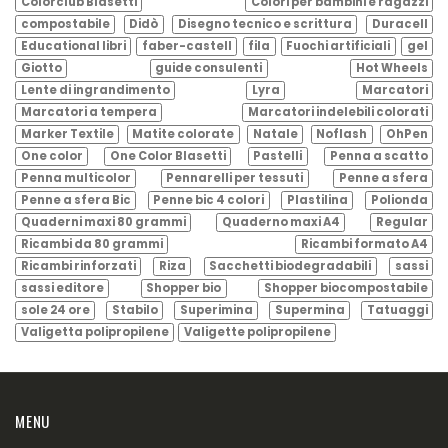
Colorclub Blasetti
Colori per bambini e ragazzi
compostabile
Didò
Disegno tecnico e scrittura
Duracell
Educational libri
faber-castell
fila
Fuochi artificiali
gel
Giotto
guide consulenti
Hot Wheels
Lente di ingrandimento
Lyra
Marcatori
Marcatori a tempera
Marcatori indelebili colorati
Marker Textile
Matite colorate
Natale
Noflash
OhPen
One color
One Color Blasetti
Pastelli
Penna a scatto
Penna multicolor
Pennarelli per tessuti
Penne a sfera
Penne a sfera Bic
Penne bic 4 colori
Plastilina
Polionda
Quaderni maxi 80 grammi
Quaderno maxi A4
Regular
Ricambi da 80 grammi
Ricambi formato A4
Ricambi rinforzati
Riza
Sacchetti biodegradabili
sassi
sassi editore
Shopper bio
Shopper biocompostabile
sole 24 ore
Stabilo
Superimina
Supermina
Tatuaggi
Valigetta polipropilene
Valigette polipropilene
MENU