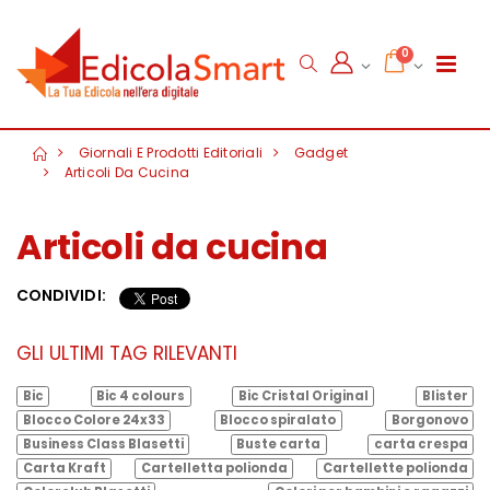
0
Giornali E Prodotti Editoriali
Gadget
Articoli Da Cucina
Articoli da cucina
CONDIVIDI:
GLI ULTIMI TAG RILEVANTI
Bic
Bic 4 colours
Bic Cristal Original
Blister
Blocco Colore 24x33
Blocco spiralato
Borgonovo
Business Class Blasetti
Buste carta
carta crespa
Carta Kraft
Cartelletta polionda
Cartellette polionda