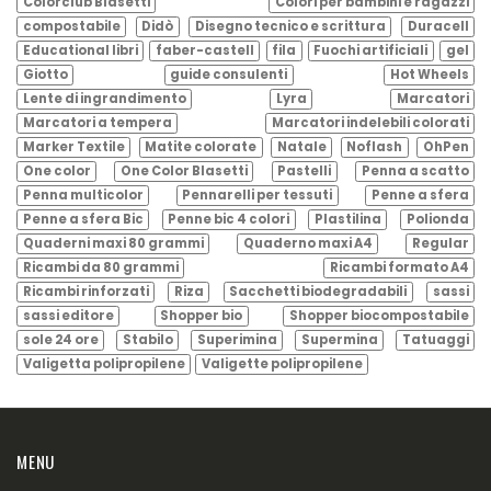
Colorclub Blasetti
Colori per bambini e ragazzi
compostabile
Didò
Disegno tecnico e scrittura
Duracell
Educational libri
faber-castell
fila
Fuochi artificiali
gel
Giotto
guide consulenti
Hot Wheels
Lente di ingrandimento
Lyra
Marcatori
Marcatori a tempera
Marcatori indelebili colorati
Marker Textile
Matite colorate
Natale
Noflash
OhPen
One color
One Color Blasetti
Pastelli
Penna a scatto
Penna multicolor
Pennarelli per tessuti
Penne a sfera
Penne a sfera Bic
Penne bic 4 colori
Plastilina
Polionda
Quaderni maxi 80 grammi
Quaderno maxi A4
Regular
Ricambi da 80 grammi
Ricambi formato A4
Ricambi rinforzati
Riza
Sacchetti biodegradabili
sassi
sassi editore
Shopper bio
Shopper biocompostabile
sole 24 ore
Stabilo
Superimina
Supermina
Tatuaggi
Valigetta polipropilene
Valigette polipropilene
MENU