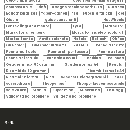
Colorclub Blasetti
Colori per bambini e ragazzi
compostabile
Didò
Disegno tecnico e scrittura
Duracell
Educational libri
faber-castell
fila
Fuochi artificiali
gel
Giotto
guide consulenti
Hot Wheels
Lente di ingrandimento
Lyra
Marcatori
Marcatori a tempera
Marcatori indelebili colorati
Marker Textile
Matite colorate
Natale
Noflash
OhPen
One color
One Color Blasetti
Pastelli
Penna a scatto
Penna multicolor
Pennarelli per tessuti
Penne a sfera
Penne a sfera Bic
Penne bic 4 colori
Plastilina
Polionda
Quaderni maxi 80 grammi
Quaderno maxi A4
Regular
Ricambi da 80 grammi
Ricambi formato A4
Ricambi rinforzati
Riza
Sacchetti biodegradabili
sassi
sassi editore
Shopper bio
Shopper biocompostabile
sole 24 ore
Stabilo
Superimina
Supermina
Tatuaggi
Valigetta polipropilene
Valigette polipropilene
MENU