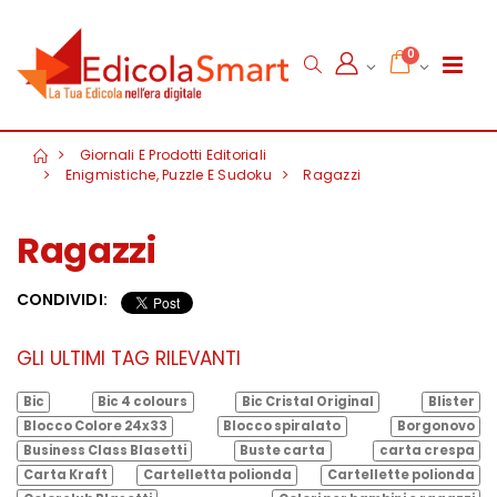
0
Giornali E Prodotti Editoriali
Enigmistiche, Puzzle E Sudoku
Ragazzi
Ragazzi
CONDIVIDI:
GLI ULTIMI TAG RILEVANTI
Bic
Bic 4 colours
Bic Cristal Original
Blister
Blocco Colore 24x33
Blocco spiralato
Borgonovo
Business Class Blasetti
Buste carta
carta crespa
Carta Kraft
Cartelletta polionda
Cartellette polionda