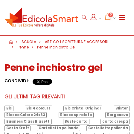
0
SCUOLA
ARTICOLI SCRITTURA E ACCESSORI
Penne
Penne Inchiostro Gel
Penne inchiostro gel
CONDIVIDI:
GLI ULTIMI TAG RILEVANTI
Bic
Bic 4 colours
Bic Cristal Original
Blister
Blocco Colore 24x33
Blocco spiralato
Borgonovo
Business Class Blasetti
Buste carta
carta crespa
Carta Kraft
Cartelletta polionda
Cartellette polionda