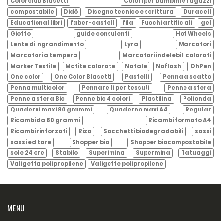
Colorclub Blasetti
Colori per bambini e ragazzi
compostabile
Didò
Disegno tecnico e scrittura
Duracell
Educational libri
faber-castell
fila
Fuochi artificiali
gel
Giotto
guide consulenti
Hot Wheels
Lente di ingrandimento
Lyra
Marcatori
Marcatori a tempera
Marcatori indelebili colorati
Marker Textile
Matite colorate
Natale
Noflash
OhPen
One color
One Color Blasetti
Pastelli
Penna a scatto
Penna multicolor
Pennarelli per tessuti
Penne a sfera
Penne a sfera Bic
Penne bic 4 colori
Plastilina
Polionda
Quaderni maxi 80 grammi
Quaderno maxi A4
Regular
Ricambi da 80 grammi
Ricambi formato A4
Ricambi rinforzati
Riza
Sacchetti biodegradabili
sassi
sassi editore
Shopper bio
Shopper biocompostabile
sole 24 ore
Stabilo
Superimina
Supermina
Tatuaggi
Valigetta polipropilene
Valigette polipropilene
MENU