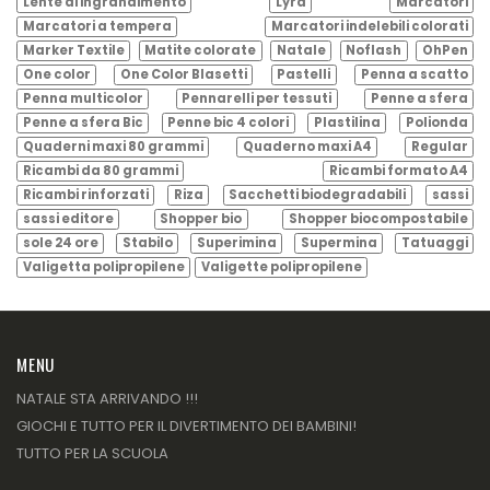
Lente di ingrandimento
Lyra
Marcatori
Marcatori a tempera
Marcatori indelebili colorati
Marker Textile
Matite colorate
Natale
Noflash
OhPen
One color
One Color Blasetti
Pastelli
Penna a scatto
Penna multicolor
Pennarelli per tessuti
Penne a sfera
Penne a sfera Bic
Penne bic 4 colori
Plastilina
Polionda
Quaderni maxi 80 grammi
Quaderno maxi A4
Regular
Ricambi da 80 grammi
Ricambi formato A4
Ricambi rinforzati
Riza
Sacchetti biodegradabili
sassi
sassi editore
Shopper bio
Shopper biocompostabile
sole 24 ore
Stabilo
Superimina
Supermina
Tatuaggi
Valigetta polipropilene
Valigette polipropilene
MENU
NATALE STA ARRIVANDO !!!
GIOCHI E TUTTO PER IL DIVERTIMENTO DEI BAMBINI!
TUTTO PER LA SCUOLA