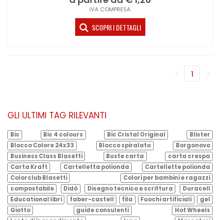
IVA COMPRESA
SCOPRI I DETTAGLI
1
(corren
GLI ULTIMI TAG RILEVANTI
Bic
Bic 4 colours
Bic Cristal Original
Blister
Blocco Colore 24x33
Blocco spiralato
Borgonovo
Business Class Blasetti
Buste carta
carta crespa
Carta Kraft
Cartelletta polionda
Cartellette polionda
Colorclub Blasetti
Colori per bambini e ragazzi
compostabile
Didò
Disegno tecnico e scrittura
Duracell
Educational libri
faber-castell
fila
Fuochi artificiali
gel
Giotto
guide consulenti
Hot Wheels