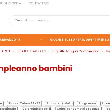
TE DI VENDITA
CONTATTACI
RRIVANDO !!!
GIOCHI E TUTTO PER IL DIVERTIMENTO 
E FESTE
BIGLIETTI D'AUGURI
Biglietti D'auguri Compleanno
Bi
compleanno bambini
er
Blocco Colore 24x33
Blocco spiralato
Borgonovo
Busin
e polionda
Colorclub Blasetti
Colori per bambini e ragazzi
co