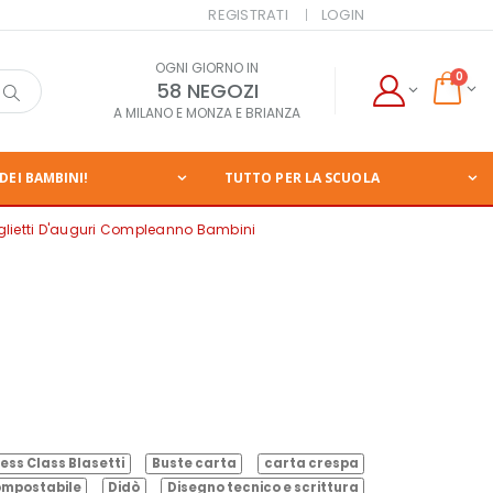
REGISTRATI
LOGIN
OGNI GIORNO IN
0
58 NEGOZI
A MILANO E MONZA E BRIANZA
DEI BAMBINI!
TUTTO PER LA SCUOLA
glietti D'auguri Compleanno Bambini
ess Class Blasetti
Buste carta
carta crespa
mpostabile
Didò
Disegno tecnico e scrittura