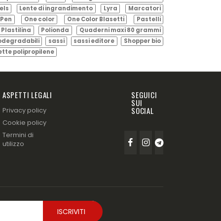
els
Lente di ingrandimento
Lyra
Marcatori
Pen
One color
One Color Blasetti
Pastelli
Plastilina
Polionda
Quaderni maxi 80 grammi
odegradabili
sassi
sassi editore
Shopper bio
ette polipropilene
ASPETTI LEGALI
SEGUICI
SUI
SOCIAL
Privacy policy
Cookie policy
Termini di
utilizzo