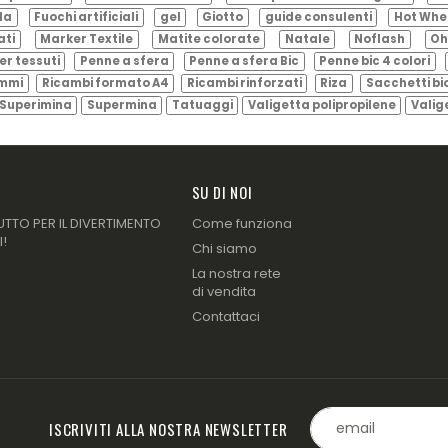
ila
Fuochi artificiali
gel
Giotto
guide consulenti
Hot Whe
ati
Marker Textile
Matite colorate
Natale
Noflash
Oh
er tessuti
Penne a sfera
Penne a sfera Bic
Penne bic 4 colori
ammi
Ricambi formato A4
Ricambi rinforzati
Riza
Sacchetti bi
Superimina
Supermina
Tatuaggi
Valigetta polipropilene
Valig
SU DI NOI
UTTO PER IL DIVERTIMENTO
Come funziona
I!
Chi siamo
La nostra rete
di vendita
Contattaci
ISCRIVITI ALLA NOSTRA NEWSLETTER