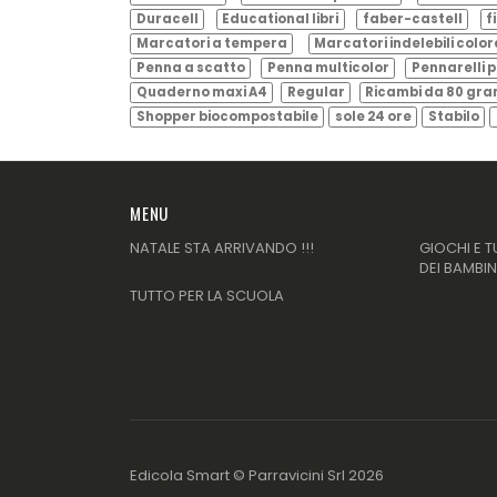
Duracell
Educational libri
faber-castell
f
Marcatori a tempera
Marcatori indelebili color
Penna a scatto
Penna multicolor
Pennarelli p
Quaderno maxi A4
Regular
Ricambi da 80 gr
Shopper biocompostabile
sole 24 ore
Stabilo
MENU
NATALE STA ARRIVANDO !!!
GIOCHI E T
DEI BAMBIN
TUTTO PER LA SCUOLA
Edicola Smart ©
Parravicini Srl
2026