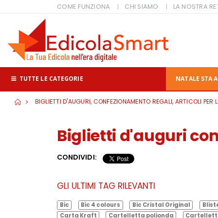
COME FUNZIONA
CHI SIAMO
LA NOSTRA RE
TUTTE LE CATEGORIE
NATALE STA A
BIGLIETTI D'AUGURI, CONFEZIONAMENTO REGALI, ARTICOLI PER L
Biglietti d'auguri 
CONDIVIDI:
GLI ULTIMI TAG RILEVANTI
Bic
Bic 4 colours
Bic Cristal Original
Blist
Carta Kraft
Cartelletta polionda
Cartellett