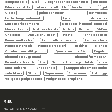
compostabile
Didò
Disegno tecnico e scrittura
Duracell
Educational libri
faber-castell
fila
Fuochi artificiali
gel
Giotto
guide consulenti
Hot Wheels
Lente di ingrandimento
Lyra
Marcatori
Marcatori a tempera
Marcatori indelebili colorati
Marker Textile
Matite colorate
Natale
Noflash
OhPen
One color
One Color Blasetti
Pastelli
Penna a scatto
Penna multicolor
Pennarelli per tessuti
Penne a sfera
Penne a sfera Bic
Penne bic 4 colori
Plastilina
Polionda
Quaderni maxi 80 grammi
Quaderno maxi A4
Regular
Ricambi da 80 grammi
Ricambi formato A4
Ricambi rinforzati
Riza
Sacchetti biodegradabili
sassi
sassi editore
Shopper bio
Shopper biocompostabile
sole 24 ore
Stabilo
Superimina
Supermina
Tatuaggi
Valigetta polipropilene
Valigette polipropilene
MENU
NATALE STA ARRIVANDO !!!