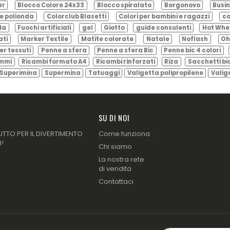
er
Blocco Colore 24x33
Blocco spiralato
Borgonovo
Busin
e polionda
Colorclub Blasetti
Colori per bambini e ragazzi
co
ila
Fuochi artificiali
gel
Giotto
guide consulenti
Hot Whe
ati
Marker Textile
Matite colorate
Natale
Noflash
Oh
er tessuti
Penne a sfera
Penne a sfera Bic
Penne bic 4 colori
ammi
Ricambi formato A4
Ricambi rinforzati
Riza
Sacchetti bi
Superimina
Supermina
Tatuaggi
Valigetta polipropilene
Valig
SU DI NOI
UTTO PER IL DIVERTIMENTO
Come funziona
I!
Chi siamo
La nostra rete
di vendita
Contattaci