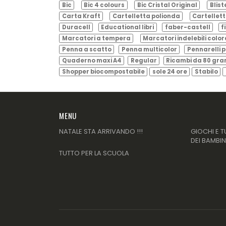
Bic
Bic 4 colours
Bic Cristal Original
Blist
Carta Kraft
Cartelletta polionda
Cartellett
Duracell
Educational libri
faber-castell
f
Marcatori a tempera
Marcatori indelebili color
Penna a scatto
Penna multicolor
Pennarelli p
Quaderno maxi A4
Regular
Ricambi da 80 gr
Shopper biocompostabile
sole 24 ore
Stabilo
MENU
NATALE STA ARRIVANDO !!!
GIOCHI E T
DEI BAMBIN
TUTTO PER LA SCUOLA