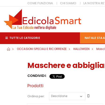
COME FUNZIONA
CHI SIAMO
LA NOSTRA RE
TUTTE LE CATEGORIE
NATALE STA A
OCCASIONI SPECIALI E RICORRENZE
HALLOWEEN
Masch
Maschere e abbigli
CONDIVIDI:
Prodotti
Cresce
Ordina per: