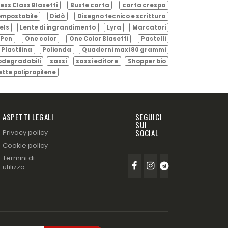
ess Class Blasetti
Buste carta
carta crespa
mpostabile
Didò
Disegno tecnico e scrittura
els
Lente di ingrandimento
Lyra
Marcatori
Pen
One color
One Color Blasetti
Pastelli
Plastilina
Polionda
Quaderni maxi 80 grammi
odegradabili
sassi
sassi editore
Shopper bio
ette polipropilene
ASPETTI LEGALI
SEGUICI
SUI
SOCIAL
Privacy policy
Cookie policy
Termini di
utilizzo