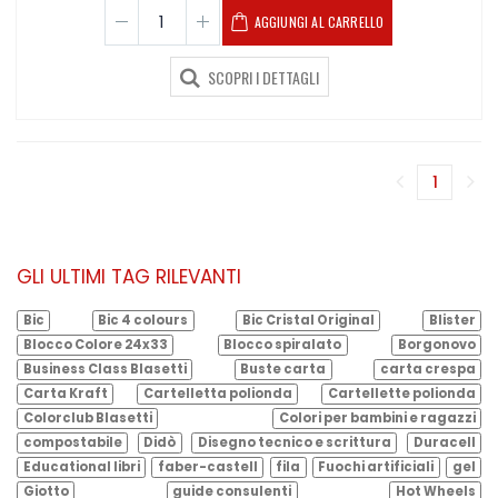
AGGIUNGI AL CARRELLO
SCOPRI I DETTAGLI
1
(corren
GLI ULTIMI TAG RILEVANTI
Bic
Bic 4 colours
Bic Cristal Original
Blister
Blocco Colore 24x33
Blocco spiralato
Borgonovo
Business Class Blasetti
Buste carta
carta crespa
Carta Kraft
Cartelletta polionda
Cartellette polionda
Colorclub Blasetti
Colori per bambini e ragazzi
compostabile
Didò
Disegno tecnico e scrittura
Duracell
Educational libri
faber-castell
fila
Fuochi artificiali
gel
Giotto
guide consulenti
Hot Wheels