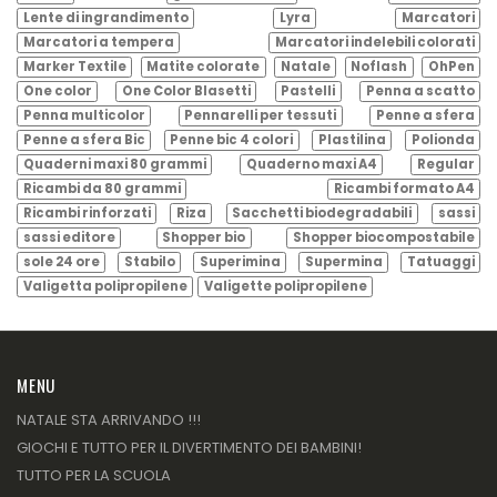
Lente di ingrandimento
Lyra
Marcatori
Marcatori a tempera
Marcatori indelebili colorati
Marker Textile
Matite colorate
Natale
Noflash
OhPen
One color
One Color Blasetti
Pastelli
Penna a scatto
Penna multicolor
Pennarelli per tessuti
Penne a sfera
Penne a sfera Bic
Penne bic 4 colori
Plastilina
Polionda
Quaderni maxi 80 grammi
Quaderno maxi A4
Regular
Ricambi da 80 grammi
Ricambi formato A4
Ricambi rinforzati
Riza
Sacchetti biodegradabili
sassi
sassi editore
Shopper bio
Shopper biocompostabile
sole 24 ore
Stabilo
Superimina
Supermina
Tatuaggi
Valigetta polipropilene
Valigette polipropilene
MENU
NATALE STA ARRIVANDO !!!
GIOCHI E TUTTO PER IL DIVERTIMENTO DEI BAMBINI!
TUTTO PER LA SCUOLA