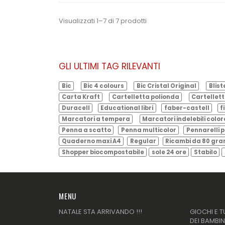
Visualizzati 1–7 di 7 prodotti
GLI ULTIMI TAG RILEVANTI
Bic
Bic 4 colours
Bic Cristal Original
Blist
Carta Kraft
Cartelletta polionda
Cartellett
Duracell
Educational libri
faber-castell
f
Marcatori a tempera
Marcatori indelebili color
Penna a scatto
Penna multicolor
Pennarelli p
Quaderno maxi A4
Regular
Ricambi da 80 gr
Shopper biocompostabile
sole 24 ore
Stabilo
MENU
NATALE STA ARRIVANDO !!!
GIOCHI E T
DEI BAMBIN