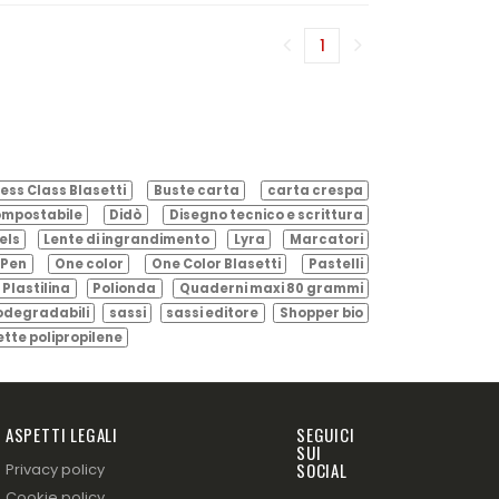
1
(corrente)
ess Class Blasetti
Buste carta
carta crespa
mpostabile
Didò
Disegno tecnico e scrittura
els
Lente di ingrandimento
Lyra
Marcatori
Pen
One color
One Color Blasetti
Pastelli
Plastilina
Polionda
Quaderni maxi 80 grammi
odegradabili
sassi
sassi editore
Shopper bio
ette polipropilene
ASPETTI LEGALI
SEGUICI
SUI
SOCIAL
Privacy policy
Cookie policy