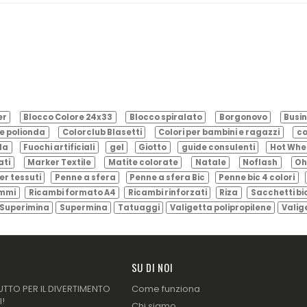
er
Blocco Colore 24x33
Blocco spiralato
Borgonovo
Busin
e polionda
Colorclub Blasetti
Colori per bambini e ragazzi
co
ila
Fuochi artificiali
gel
Giotto
guide consulenti
Hot Whe
ati
Marker Textile
Matite colorate
Natale
Noflash
Oh
er tessuti
Penne a sfera
Penne a sfera Bic
Penne bic 4 colori
ammi
Ricambi formato A4
Ricambi rinforzati
Riza
Sacchetti bi
Superimina
Supermina
Tatuaggi
Valigetta polipropilene
Valig
SU DI NOI
UTTO PER IL DIVERTIMENTO
Come funziona
I!
Chi siamo