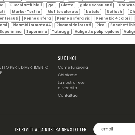
ila
Fuochi artificiali
gel
Giotto
guide consulenti
Hot Whe
ati
Marker Textile
Matite colorate
Natale
Noflash
Oh
er tessuti
Penne a sfera
Penne a sfera Bic
Penne bic 4 colori
ammi
Ricambi formato A4
Ricambi rinforzati
Riza
Sacchetti bi
Superimina
Supermina
Tatuaggi
Valigetta polipropilene
Valig
SU DI NOI
UTTO PER IL DIVERTIMENTO
Come funziona
I!
Chi siamo
La nostra rete
di vendita
Contattaci
ISCRIVITI ALLA NOSTRA NEWSLETTER