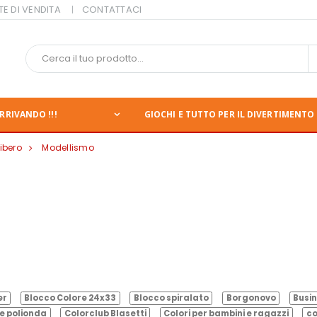
TE DI VENDITA
CONTATTACI
RRIVANDO !!!
GIOCHI E TUTTO PER IL DIVERTIMENTO 
ibero
Modellismo
er
Blocco Colore 24x33
Blocco spiralato
Borgonovo
Busin
e polionda
Colorclub Blasetti
Colori per bambini e ragazzi
co