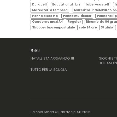
Duracell
Educational libri
faber-castell
f
Marcatori a tempera
Marcatori indelebili color
Penna a scatto
Penna multicolor
Pennarelli p
Quaderno maxi A4
Regular
Ricambi da 80 gr
Shopper biocompostabile
sole 24 ore
Stabilo
MENU
NATALE STA ARRIVANDO !!!
GIOCHI E T
DEI BAMBIN
TUTTO PER LA SCUOLA
Edicola Smart ©
Parravicini Srl
2026