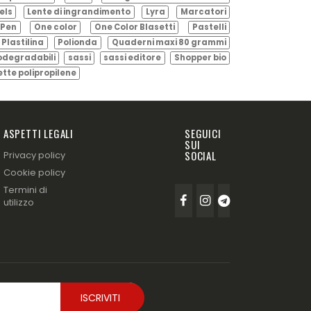
els
Lente di ingrandimento
Lyra
Marcatori
Pen
One color
One Color Blasetti
Pastelli
Plastilina
Polionda
Quaderni maxi 80 grammi
odegradabili
sassi
sassi editore
Shopper bio
ette polipropilene
ASPETTI LEGALI
SEGUICI
SUI
SOCIAL
Privacy policy
Cookie policy
Termini di
utilizzo