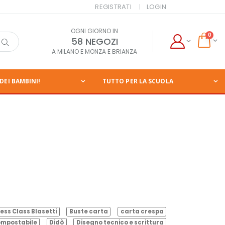
REGISTRATI
LOGIN
OGNI GIORNO IN
0
58 NEGOZI
A MILANO E MONZA E BRIANZA
DEI BAMBINI!
TUTTO PER LA SCUOLA
ess Class Blasetti
Buste carta
carta crespa
mpostabile
Didò
Disegno tecnico e scrittura