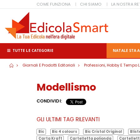
COME FUNZIONA
CHI SIAMO
LA NOSTRA RE
TUTTE LE CATEGORIE
NATALE STA A
Giornali E Prodotti Editoriali
Professioni, Hobby E Tempo L
Modellismo
CONDIVIDI:
GLI ULTIMI TAG RILEVANTI
Bic
Bic 4 colours
Bic Cristal Original
Blist
Carta Kraft
Cartelletta polionda
Cartellett