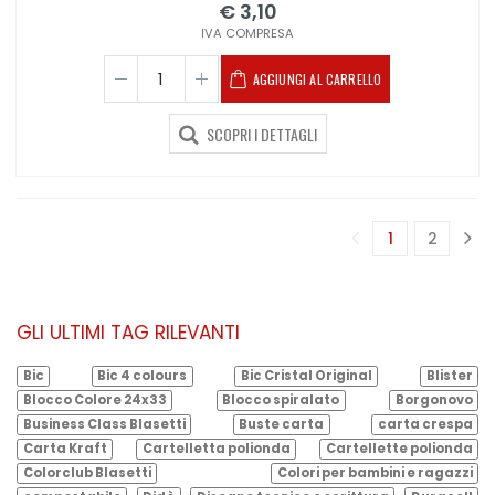
€ 3,10
IVA COMPRESA
AGGIUNGI AL CARRELLO
SCOPRI I DETTAGLI
1
2
(corrente)
GLI ULTIMI TAG RILEVANTI
Bic
Bic 4 colours
Bic Cristal Original
Blister
Blocco Colore 24x33
Blocco spiralato
Borgonovo
Business Class Blasetti
Buste carta
carta crespa
Carta Kraft
Cartelletta polionda
Cartellette polionda
Colorclub Blasetti
Colori per bambini e ragazzi