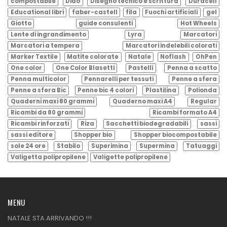
compostabile
Didò
Disegno tecnico e scrittura
Duracell
Educational libri
faber-castell
fila
Fuochi artificiali
gel
Giotto
guide consulenti
Hot Wheels
Lente di ingrandimento
Lyra
Marcatori
Marcatori a tempera
Marcatori indelebili colorati
Marker Textile
Matite colorate
Natale
Noflash
OhPen
One color
One Color Blasetti
Pastelli
Penna a scatto
Penna multicolor
Pennarelli per tessuti
Penne a sfera
Penne a sfera Bic
Penne bic 4 colori
Plastilina
Polionda
Quaderni maxi 80 grammi
Quaderno maxi A4
Regular
Ricambi da 80 grammi
Ricambi formato A4
Ricambi rinforzati
Riza
Sacchetti biodegradabili
sassi
sassi editore
Shopper bio
Shopper biocompostabile
sole 24 ore
Stabilo
Superimina
Supermina
Tatuaggi
Valigetta polipropilene
Valigette polipropilene
MENU
NATALE STA ARRIVANDO !!!