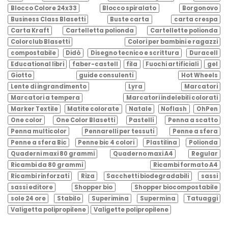
Blocco Colore 24x33
Blocco spiralato
Borgonovo
Business Class Blasetti
Buste carta
carta crespa
Carta Kraft
Cartelletta polionda
Cartellette polionda
Colorclub Blasetti
Colori per bambini e ragazzi
compostabile
Didò
Disegno tecnico e scrittura
Duracell
Educational libri
faber-castell
fila
Fuochi artificiali
gel
Giotto
guide consulenti
Hot Wheels
Lente di ingrandimento
Lyra
Marcatori
Marcatori a tempera
Marcatori indelebili colorati
Marker Textile
Matite colorate
Natale
Noflash
OhPen
One color
One Color Blasetti
Pastelli
Penna a scatto
Penna multicolor
Pennarelli per tessuti
Penne a sfera
Penne a sfera Bic
Penne bic 4 colori
Plastilina
Polionda
Quaderni maxi 80 grammi
Quaderno maxi A4
Regular
Ricambi da 80 grammi
Ricambi formato A4
Ricambi rinforzati
Riza
Sacchetti biodegradabili
sassi
sassi editore
Shopper bio
Shopper biocompostabile
sole 24 ore
Stabilo
Superimina
Supermina
Tatuaggi
Valigetta polipropilene
Valigette polipropilene