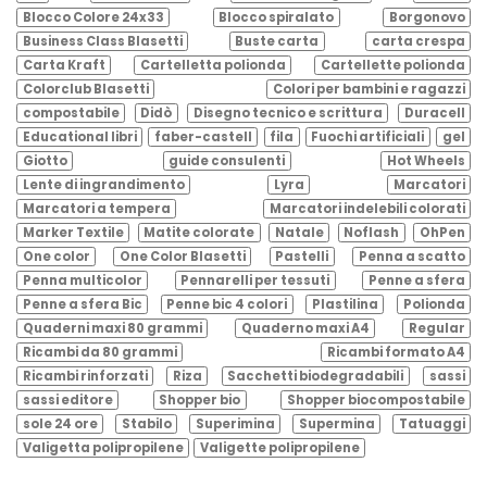
Blocco Colore 24x33
Blocco spiralato
Borgonovo
Business Class Blasetti
Buste carta
carta crespa
Carta Kraft
Cartelletta polionda
Cartellette polionda
Colorclub Blasetti
Colori per bambini e ragazzi
compostabile
Didò
Disegno tecnico e scrittura
Duracell
Educational libri
faber-castell
fila
Fuochi artificiali
gel
Giotto
guide consulenti
Hot Wheels
Lente di ingrandimento
Lyra
Marcatori
Marcatori a tempera
Marcatori indelebili colorati
Marker Textile
Matite colorate
Natale
Noflash
OhPen
One color
One Color Blasetti
Pastelli
Penna a scatto
Penna multicolor
Pennarelli per tessuti
Penne a sfera
Penne a sfera Bic
Penne bic 4 colori
Plastilina
Polionda
Quaderni maxi 80 grammi
Quaderno maxi A4
Regular
Ricambi da 80 grammi
Ricambi formato A4
Ricambi rinforzati
Riza
Sacchetti biodegradabili
sassi
sassi editore
Shopper bio
Shopper biocompostabile
sole 24 ore
Stabilo
Superimina
Supermina
Tatuaggi
Valigetta polipropilene
Valigette polipropilene