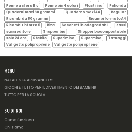
Penne a sfera Bic
Penne bic 4 colori
Plastilina
Polionda
Quaderni maxi 80 grammi
Quaderno maxi A4
Regular
Ricambi da 80 grammi
Ricambi formato A4
Ricambi rinforzati
Riza
Sacchetti biodegradabili
sassi
sassi editore
Shopper bio
Shopper biocompostabile
sole 24 ore
Stabilo
Superimina
Supermina
Tatuaggi
Valigetta polipropilene
Valigette polipropilene
MENU
NATALE STA ARRIVANDO !!!
GIOCHI E TUTTO PER IL DIVERTIMENTO DEI BAMBINI!
TUTTO PER LA SCUOLA
SU DI NOI
Come funziona
Chi siamo