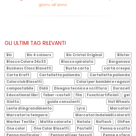
giorni all'anno
GLI ULTIMI TAG RILEVANTI
Bic
Bic 4 colours
Bic Cristal Original
Blister
Blocco Colore 24x33
Blocco spiralato
Borgonovo
Business Class Blasetti
Buste carta
carta crespa
Carta Kraft
Cartelletta polionda
Cartellette polionda
Colorclub Blasetti
Colori per bambini e ragazzi
compostabile
Didò
Disegno tecnico e scrittura
Duracell
Educational libri
faber-castell
fila
Fuochi artificiali
gel
Giotto
guide consulenti
Hot Wheels
Lente di ingrandimento
Lyra
Marcatori
Marcatori a tempera
Marcatori indelebili colorati
Marker Textile
Matite colorate
Natale
Noflash
OhPen
One color
One Color Blasetti
Pastelli
Penna a scatto
Penna multicolor
Pennarelli per tessuti
Penne a sfera