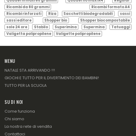
Quaderni maxi 80 grammi
Quaderno maxi A4
Regular
Ricambi da 80 grammi
Ricambi formato A4
Ricambi rinforzati
Riza
Sacchetti biodegradabili
sassi
sassi editore
Shopper bio
Shopper biocompostabile
sole 24 ore
Stabilo
Superimina
Supermina
Tatuaggi
Valigetta polipropilene
Valigette polipropilene
MENU
NATALE STA ARRIVANDO !!!
GIOCHI E TUTTO PER IL DIVERTIMENTO DEI BAMBINI!
TUTTO PER LA SCUOLA
SU DI NOI
Come funziona
Chi siamo
La nostra rete di vendita
Contattaci