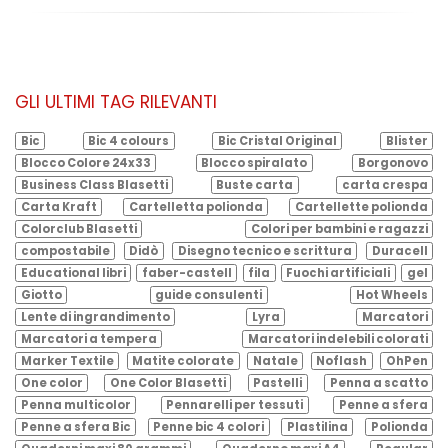
GLI ULTIMI TAG RILEVANTI
Bic
Bic 4 colours
Bic Cristal Original
Blister
Blocco Colore 24x33
Blocco spiralato
Borgonovo
Business Class Blasetti
Buste carta
carta crespa
Carta Kraft
Cartelletta polionda
Cartellette polionda
Colorclub Blasetti
Colori per bambini e ragazzi
compostabile
Didò
Disegno tecnico e scrittura
Duracell
Educational libri
faber-castell
fila
Fuochi artificiali
gel
Giotto
guide consulenti
Hot Wheels
Lente di ingrandimento
Lyra
Marcatori
Marcatori a tempera
Marcatori indelebili colorati
Marker Textile
Matite colorate
Natale
Noflash
OhPen
One color
One Color Blasetti
Pastelli
Penna a scatto
Penna multicolor
Pennarelli per tessuti
Penne a sfera
Penne a sfera Bic
Penne bic 4 colori
Plastilina
Polionda