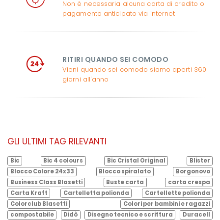
Non è necessaria alcuna carta di credito o
pagamento anticipato via internet
RITIRI QUANDO SEI COMODO
Vieni quando sei comodo siamo aperti 360
giorni all'anno
GLI ULTIMI TAG RILEVANTI
Bic
Bic 4 colours
Bic Cristal Original
Blister
Blocco Colore 24x33
Blocco spiralato
Borgonovo
Business Class Blasetti
Buste carta
carta crespa
Carta Kraft
Cartelletta polionda
Cartellette polionda
Colorclub Blasetti
Colori per bambini e ragazzi
compostabile
Didò
Disegno tecnico e scrittura
Duracell