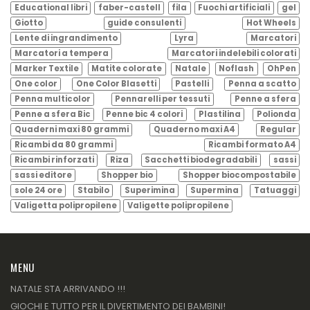
Educational libri
faber-castell
fila
Fuochi artificiali
gel
Giotto
guide consulenti
Hot Wheels
Lente di ingrandimento
Lyra
Marcatori
Marcatori a tempera
Marcatori indelebili colorati
Marker Textile
Matite colorate
Natale
Noflash
OhPen
One color
One Color Blasetti
Pastelli
Penna a scatto
Penna multicolor
Pennarelli per tessuti
Penne a sfera
Penne a sfera Bic
Penne bic 4 colori
Plastilina
Polionda
Quaderni maxi 80 grammi
Quaderno maxi A4
Regular
Ricambi da 80 grammi
Ricambi formato A4
Ricambi rinforzati
Riza
Sacchetti biodegradabili
sassi
sassi editore
Shopper bio
Shopper biocompostabile
sole 24 ore
Stabilo
Superimina
Supermina
Tatuaggi
Valigetta polipropilene
Valigette polipropilene
MENU
NATALE STA ARRIVANDO !!!
GIOCHI E TUTTO PER IL DIVERTIMENTO DEI BAMBINI!