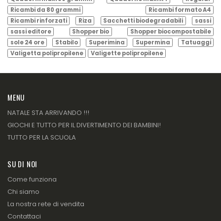
Ricambi da 80 grammi
Ricambi formato A4
Ricambi rinforzati
Riza
Sacchetti biodegradabili
sassi
sassi editore
Shopper bio
Shopper biocompostabile
sole 24 ore
Stabilo
Superimina
Supermina
Tatuaggi
Valigetta polipropilene
Valigette polipropilene
MENU
NATALE STA ARRIVANDO !!!
GIOCHI E TUTTO PER IL DIVERTIMENTO DEI BAMBINI!
TUTTO PER LA SCUOLA
SU DI NOI
Come funziona
Chi siamo
La nostra rete di vendita
Contattaci