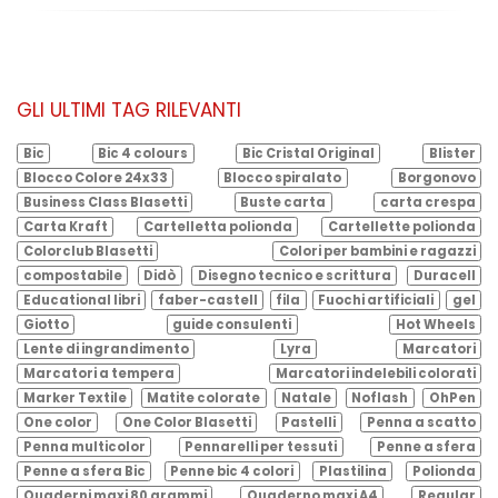
GLI ULTIMI TAG RILEVANTI
Bic
Bic 4 colours
Bic Cristal Original
Blister
Blocco Colore 24x33
Blocco spiralato
Borgonovo
Business Class Blasetti
Buste carta
carta crespa
Carta Kraft
Cartelletta polionda
Cartellette polionda
Colorclub Blasetti
Colori per bambini e ragazzi
compostabile
Didò
Disegno tecnico e scrittura
Duracell
Educational libri
faber-castell
fila
Fuochi artificiali
gel
Giotto
guide consulenti
Hot Wheels
Lente di ingrandimento
Lyra
Marcatori
Marcatori a tempera
Marcatori indelebili colorati
Marker Textile
Matite colorate
Natale
Noflash
OhPen
One color
One Color Blasetti
Pastelli
Penna a scatto
Penna multicolor
Pennarelli per tessuti
Penne a sfera
Penne a sfera Bic
Penne bic 4 colori
Plastilina
Polionda
Quaderni maxi 80 grammi
Quaderno maxi A4
Regular