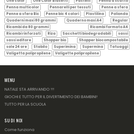
One color
One Color Blasetti
Pastelli
Penna a scatto
Penna multicolor
Pennarelli per tessuti
Penne a sfera
Penne a sfera Bic
Penne bic 4 colori
Plastilina
Polionda
Quaderni maxi 80 grammi
Quaderno maxi A4
Regular
Ricambi da 80 grammi
Ricambi formato A4
Ricambi rinforzati
Riza
Sacchetti biodegradabili
sassi
sassi editore
Shopper bio
Shopper biocompostabile
sole 24 ore
Stabilo
Superimina
Supermina
Tatuaggi
Valigetta polipropilene
Valigette polipropilene
MENU
NATALE STA ARRIVANDO !!!
GIOCHI E TUTTO PER IL DIVERTIMENTO DEI BAMBINI!
TUTTO PER LA SCUOLA
SU DI NOI
Come funziona