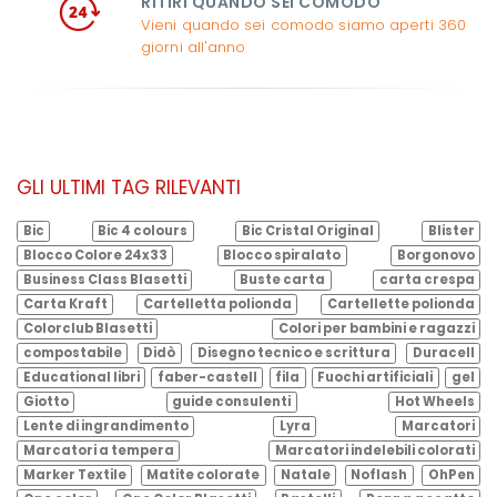
RITIRI QUANDO SEI COMODO
Vieni quando sei comodo siamo aperti 360
giorni all'anno
GLI ULTIMI TAG RILEVANTI
Bic
Bic 4 colours
Bic Cristal Original
Blister
Blocco Colore 24x33
Blocco spiralato
Borgonovo
Business Class Blasetti
Buste carta
carta crespa
Carta Kraft
Cartelletta polionda
Cartellette polionda
Colorclub Blasetti
Colori per bambini e ragazzi
compostabile
Didò
Disegno tecnico e scrittura
Duracell
Educational libri
faber-castell
fila
Fuochi artificiali
gel
Giotto
guide consulenti
Hot Wheels
Lente di ingrandimento
Lyra
Marcatori
Marcatori a tempera
Marcatori indelebili colorati
Marker Textile
Matite colorate
Natale
Noflash
OhPen