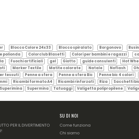
er
Blocco Colore 24x33
Blocco spiralato
Borgonovo
Busin
e polionda
Colorclub Blasetti
Colori per bambini e ragazzi
co
ila
Fuochi artificiali
gel
Giotto
guide consulenti
Hot Whe
ati
Marker Textile
Matite colorate
Natale
Noflash
Oh
er tessuti
Penne a sfera
Penne a sfera Bic
Penne bic 4 colori
ammi
Ricambi formato A4
Ricambi rinforzati
Riza
Sacchetti bi
Superimina
Supermina
Tatuaggi
Valigetta polipropilene
Valig
SU DI NOI
UTTO PER IL DIVERTIMENTO
Come funziona
I!
Chi siamo