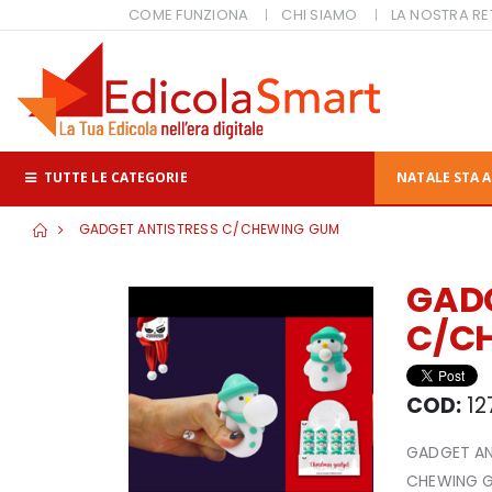
COME FUNZIONA
CHI SIAMO
LA NOSTRA RE
TUTTE LE CATEGORIE
NATALE STA A
GADGET ANTISTRESS C/CHEWING GUM
GADG
C/C
COD:
12
GADGET AN
CHEWING 