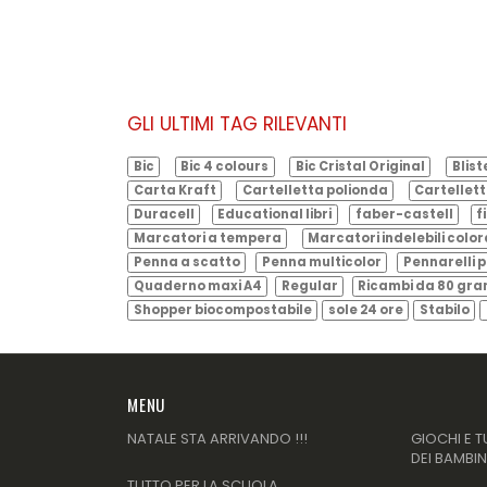
GLI ULTIMI TAG RILEVANTI
Bic
Bic 4 colours
Bic Cristal Original
Blist
Carta Kraft
Cartelletta polionda
Cartellett
Duracell
Educational libri
faber-castell
f
Marcatori a tempera
Marcatori indelebili color
Penna a scatto
Penna multicolor
Pennarelli p
Quaderno maxi A4
Regular
Ricambi da 80 gr
Shopper biocompostabile
sole 24 ore
Stabilo
MENU
NATALE STA ARRIVANDO !!!
GIOCHI E T
DEI BAMBIN
TUTTO PER LA SCUOLA