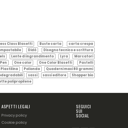
ess Class Blasetti
Buste carta
carta crespa
mpostabile
Didò
Disegno tecnico e scrittura
els
Lente di ingrandimento
Lyra
Marcatori
Pen
One color
One Color Blasetti
Pastelli
Plastilina
Polionda
Quaderni maxi 80 grammi
odegradabili
sassi
sassi editore
Shopper bio
ette polipropilene
ASPETTI LEGALI
SEGUICI
SUI
SOCIAL
Privacy policy
Cookie policy