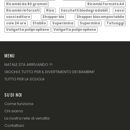
Ricambi da 80 grammi
Ricambi formato A4
Ricambi rinforzati
Riza
Sacchetti biodegradabili
sassi
sassi editore
Shopper bio
Shopper biocompostabile
sole 24 ore
Stabilo
Superimina
Supermina
Tatuaggi
Valigetta polipropilene
Valigette polipropilene
MENU
NATALE STA ARRIVANDO !!!
GIOCHI E TUTTO PER IL DIVERTIMENTO DEI BAMBINI!
TUTTO PER LA SCUOLA
SU DI NOI
Come funziona
Chi siamo
La nostra rete di vendita
Contattaci