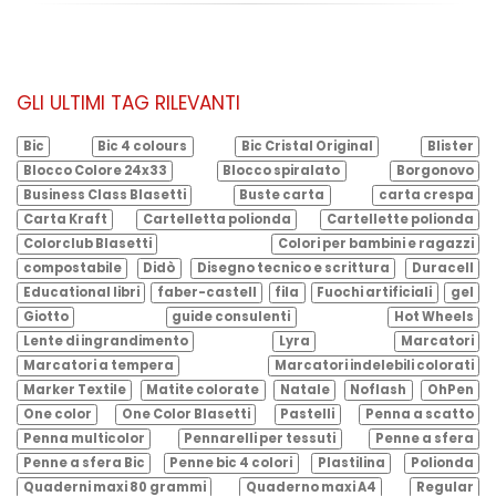
GLI ULTIMI TAG RILEVANTI
Bic
Bic 4 colours
Bic Cristal Original
Blister
Blocco Colore 24x33
Blocco spiralato
Borgonovo
Business Class Blasetti
Buste carta
carta crespa
Carta Kraft
Cartelletta polionda
Cartellette polionda
Colorclub Blasetti
Colori per bambini e ragazzi
compostabile
Didò
Disegno tecnico e scrittura
Duracell
Educational libri
faber-castell
fila
Fuochi artificiali
gel
Giotto
guide consulenti
Hot Wheels
Lente di ingrandimento
Lyra
Marcatori
Marcatori a tempera
Marcatori indelebili colorati
Marker Textile
Matite colorate
Natale
Noflash
OhPen
One color
One Color Blasetti
Pastelli
Penna a scatto
Penna multicolor
Pennarelli per tessuti
Penne a sfera
Penne a sfera Bic
Penne bic 4 colori
Plastilina
Polionda
Quaderni maxi 80 grammi
Quaderno maxi A4
Regular