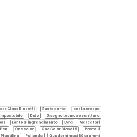
ess Class Blasetti
Buste carta
carta crespa
mpostabile
Didò
Disegno tecnico e scrittura
els
Lente di ingrandimento
Lyra
Marcatori
Pen
One color
One Color Blasetti
Pastelli
Plastilina
Polionda
Quaderni maxi 80 grammi