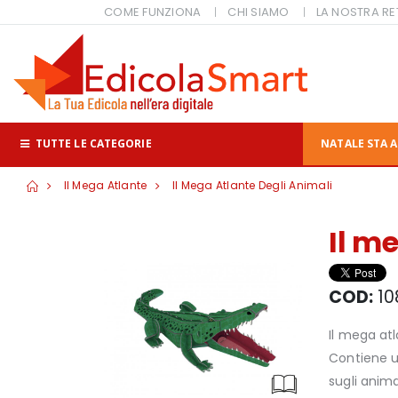
COME FUNZIONA
CHI SIAMO
LA NOSTRA RE
TUTTE LE CATEGORIE
NATALE STA A
Il Mega Atlante
Il Mega Atlante Degli Animali
Il m
COD:
10
Il mega atl
Contiene u
sugli anima