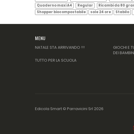
Quaderno maxi A4
Regular
Ricambi da 80 gr
Shopper biocompostabile
sole 24 ore
Stabilo
MENU
NATALE STA ARRIVANDO !!!
GIOCHI E T
DEI BAMBIN
TUTTO PER LA SCUOLA
Edicola Smart ©
Parravicini Srl
2026