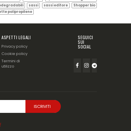
odegradabili
sassi
sassi editore
Shopper bio
ette polipropilene
ASPETTI LEGALI
SEGUICI
SUI
SOCIAL
Privacy policy
Cookie policy
Termini di
utilizzo
!