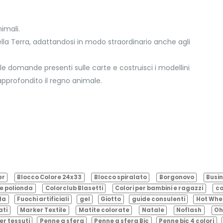
imali.
ella Terra, adattandosi in modo straordinario anche agli
lle domande presenti sulle carte e costruisci i modellini
approfondito il regno animale.
er
Blocco Colore 24x33
Blocco spiralato
Borgonovo
Busin
e polionda
Colorclub Blasetti
Colori per bambini e ragazzi
co
ila
Fuochi artificiali
gel
Giotto
guide consulenti
Hot Whe
ati
Marker Textile
Matite colorate
Natale
Noflash
Oh
er tessuti
Penne a sfera
Penne a sfera Bic
Penne bic 4 colori