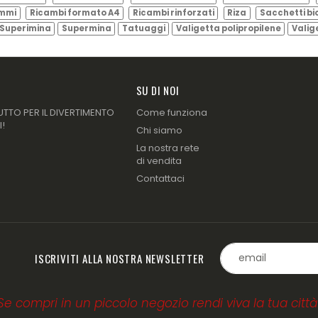
ammi
Ricambi formato A4
Ricambi rinforzati
Riza
Sacchetti bi
Superimina
Supermina
Tatuaggi
Valigetta polipropilene
Valig
SU DI NOI
UTTO PER IL DIVERTIMENTO
Come funziona
I!
Chi siamo
La nostra rete
di vendita
Contattaci
ISCRIVITI ALLA NOSTRA NEWSLETTER
Se compri in un piccolo negozio rendi viva la tua città