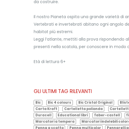
da costruire.
Il nostro Pianeta ospita una grande varietà di an
Vertebrati e invertebrati abitano ogni angolo d
habitat più estremi.
Leggi l’atlante, mettiti alla prova rispondendo a
presenti nella scatola, per conoscere in modo 
Età di lettura 6+
GLI ULTIMI TAG RILEVANTI
Bic
Bic 4 colours
Bic Cristal Original
Blist
Carta Kraft
Cartelletta polionda
Cartellett
Duracell
Educational libri
faber-castell
f
Marcatori a tempera
Marcatori indelebili color
Penna a scatto
Penna multicolor
Pennarelli p