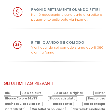
PAGHI DIRETTAMENTE QUANDO RITIRI
Non è necessaria alcuna carta di credito o
pagamento anticipato via internet
RITIRI QUANDO SEI COMODO
Vieni quando sei comodo siamo aperti 360
giorni all'anno
GLI ULTIMI TAG RILEVANTI
Bic
Bic 4 colours
Bic Cristal Original
Blister
Blocco Colore 24x33
Blocco spiralato
Borgonovo
Business Class Blasetti
Buste carta
carta crespa
Carta Kraft
Cartelletta polionda
Cartellette polionda