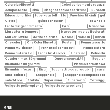
Colorclub Blasetti
Colori per bambini e ragazzi
compostabile
Didò
Disegno tecnico e scrittura
Duracell
Educational libri
faber-castell
fila
Fuochi artificiali
gel
Giotto
guide consulenti
Hot Wheels
Lente di ingrandimento
Lyra
Marcatori
Marcatori a tempera
Marcatori indelebili colorati
Marker Textile
Matite colorate
Natale
Noflash
OhPen
One color
One Color Blasetti
Pastelli
Penna a scatto
Penna multicolor
Pennarelli per tessuti
Penne a sfera
Penne a sfera Bic
Penne bic 4 colori
Plastilina
Polionda
Quaderni maxi 80 grammi
Quaderno maxi A4
Regular
Ricambi da 80 grammi
Ricambi formato A4
Ricambi rinforzati
Riza
Sacchetti biodegradabili
sassi
sassi editore
Shopper bio
Shopper biocompostabile
sole 24 ore
Stabilo
Superimina
Supermina
Tatuaggi
Valigetta polipropilene
Valigette polipropilene
MENU