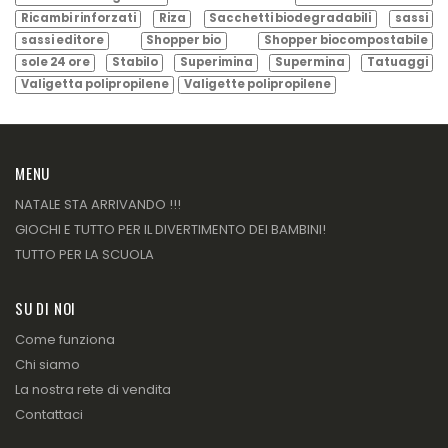
Ricambi rinforzati
Riza
Sacchetti biodegradabili
sassi
sassi editore
Shopper bio
Shopper biocompostabile
sole 24 ore
Stabilo
Superimina
Supermina
Tatuaggi
Valigetta polipropilene
Valigette polipropilene
MENU
NATALE STA ARRIVANDO !!!
GIOCHI E TUTTO PER IL DIVERTIMENTO DEI BAMBINI!
TUTTO PER LA SCUOLA
SU DI NOI
Come funziona
Chi siamo
La nostra rete di vendita
Contattaci