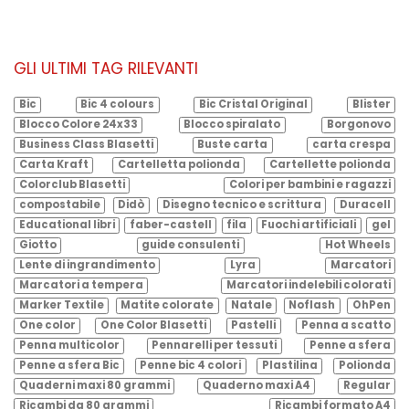
GLI ULTIMI TAG RILEVANTI
Bic
Bic 4 colours
Bic Cristal Original
Blister
Blocco Colore 24x33
Blocco spiralato
Borgonovo
Business Class Blasetti
Buste carta
carta crespa
Carta Kraft
Cartelletta polionda
Cartellette polionda
Colorclub Blasetti
Colori per bambini e ragazzi
compostabile
Didò
Disegno tecnico e scrittura
Duracell
Educational libri
faber-castell
fila
Fuochi artificiali
gel
Giotto
guide consulenti
Hot Wheels
Lente di ingrandimento
Lyra
Marcatori
Marcatori a tempera
Marcatori indelebili colorati
Marker Textile
Matite colorate
Natale
Noflash
OhPen
One color
One Color Blasetti
Pastelli
Penna a scatto
Penna multicolor
Pennarelli per tessuti
Penne a sfera
Penne a sfera Bic
Penne bic 4 colori
Plastilina
Polionda
Quaderni maxi 80 grammi
Quaderno maxi A4
Regular
Ricambi da 80 grammi
Ricambi formato A4