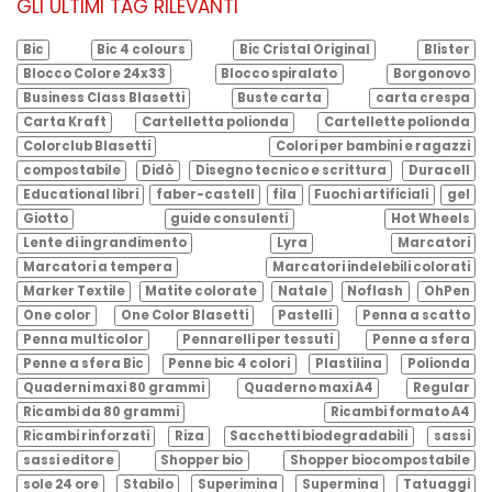
GLI ULTIMI TAG RILEVANTI
Bic
Bic 4 colours
Bic Cristal Original
Blister
Blocco Colore 24x33
Blocco spiralato
Borgonovo
Business Class Blasetti
Buste carta
carta crespa
Carta Kraft
Cartelletta polionda
Cartellette polionda
Colorclub Blasetti
Colori per bambini e ragazzi
compostabile
Didò
Disegno tecnico e scrittura
Duracell
Educational libri
faber-castell
fila
Fuochi artificiali
gel
Giotto
guide consulenti
Hot Wheels
Lente di ingrandimento
Lyra
Marcatori
Marcatori a tempera
Marcatori indelebili colorati
Marker Textile
Matite colorate
Natale
Noflash
OhPen
One color
One Color Blasetti
Pastelli
Penna a scatto
Penna multicolor
Pennarelli per tessuti
Penne a sfera
Penne a sfera Bic
Penne bic 4 colori
Plastilina
Polionda
Quaderni maxi 80 grammi
Quaderno maxi A4
Regular
Ricambi da 80 grammi
Ricambi formato A4
Ricambi rinforzati
Riza
Sacchetti biodegradabili
sassi
sassi editore
Shopper bio
Shopper biocompostabile
sole 24 ore
Stabilo
Superimina
Supermina
Tatuaggi