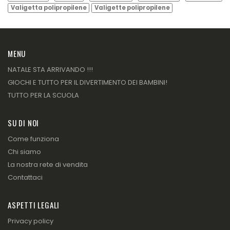
Valigetta polipropilene
Valigette polipropilene
MENU
NATALE STA ARRIVANDO !!!
GIOCHI E TUTTO PER IL DIVERTIMENTO DEI BAMBINI!
TUTTO PER LA SCUOLA
SU DI NOI
Come funziona
Chi siamo
La nostra rete di vendita
Contattaci
ASPETTI LEGALI
Privacy policy