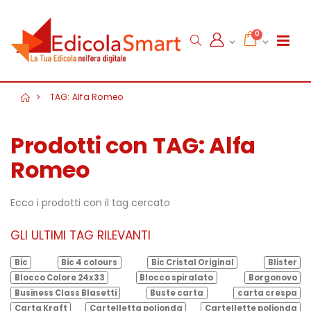
0
TAG: Alfa Romeo
Prodotti con TAG: Alfa
Romeo
Ecco i prodotti con il tag cercato
GLI ULTIMI TAG RILEVANTI
Bic
Bic 4 colours
Bic Cristal Original
Blister
Blocco Colore 24x33
Blocco spiralato
Borgonovo
Business Class Blasetti
Buste carta
carta crespa
Carta Kraft
Cartelletta polionda
Cartellette polionda