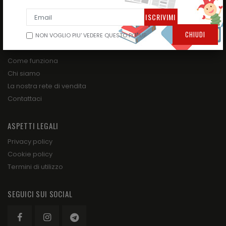
GIOCHI E TUTTO PER IL DIVERTIMENTO DEI BAMBINI!
TUTTO PER LA SCUOLA
CHIUDI
NON VOGLIO PIU' VEDERE QUESTO POPUP
SU DI NOI
Come funziona
Chi siamo
La nostra rete di vendita
Contattaci
ASPETTI LEGALI
Privacy policy
Cookie policy
Termini di utilizzo
SEGUICI SUI SOCIAL