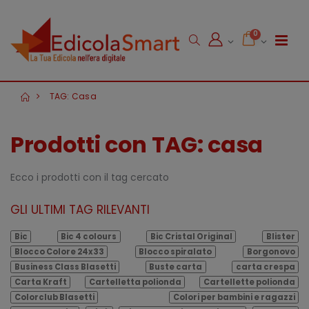
0
TAG: Casa
Prodotti con TAG: casa
Ecco i prodotti con il tag cercato
GLI ULTIMI TAG RILEVANTI
Bic
Bic 4 colours
Bic Cristal Original
Blister
Blocco Colore 24x33
Blocco spiralato
Borgonovo
Business Class Blasetti
Buste carta
carta crespa
Carta Kraft
Cartelletta polionda
Cartellette polionda
Colorclub Blasetti
Colori per bambini e ragazzi