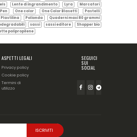
els
Lente di ingrandimento
Lyra
Marcatori
Pen
One color
One Color Blasetti
Pastelli
Plastilina
Polionda
Quaderni maxi 80 grammi
odegradabili
sassi
sassi editore
Shopper bio
ette polipropilene
ASPETTI LEGALI
SEGUICI
SUI
SOCIAL
Privacy policy
Cookie policy
Termini di
utilizzo