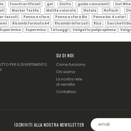
ila
Fuochi artificiali
gel
Giotto
guide consulenti
Hot Whe
ati
Marker Textile
Matite colorate
Natale
Noflash
Oh
er tessuti
Penne a sfera
Penne a sfera Bic
Penne bic 4 colori
ammi
Ricambi formato A4
Ricambi rinforzati
Riza
Sacchetti bi
Superimina
Supermina
Tatuaggi
Valigetta polipropilene
Valig
SU DI NOI
UTTO PER IL DIVERTIMENTO
Come funziona
I!
Chi siamo
La nostra rete
di vendita
Contattaci
ISCRIVITI ALLA NOSTRA NEWSLETTER