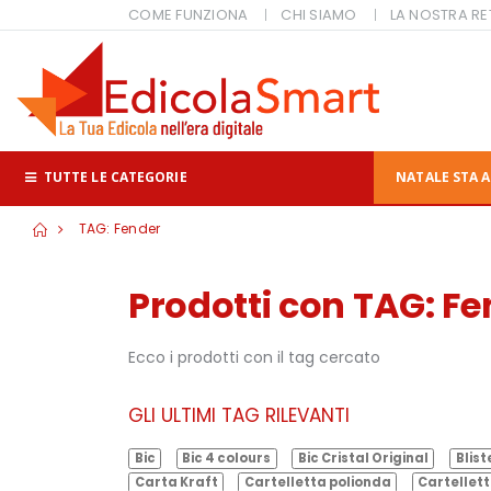
COME FUNZIONA
CHI SIAMO
LA NOSTRA RE
TUTTE LE CATEGORIE
NATALE STA A
TAG: Fender
Prodotti con TAG: F
Ecco i prodotti con il tag cercato
GLI ULTIMI TAG RILEVANTI
Bic
Bic 4 colours
Bic Cristal Original
Blist
Carta Kraft
Cartelletta polionda
Cartellett