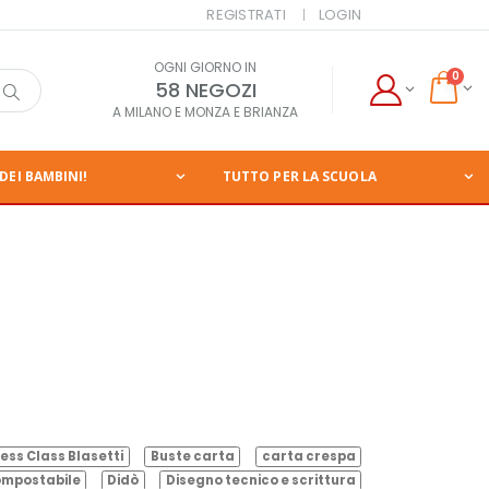
REGISTRATI
LOGIN
OGNI GIORNO IN
0
58 NEGOZI
A MILANO E MONZA E BRIANZA
DEI BAMBINI!
TUTTO PER LA SCUOLA
ess Class Blasetti
Buste carta
carta crespa
mpostabile
Didò
Disegno tecnico e scrittura