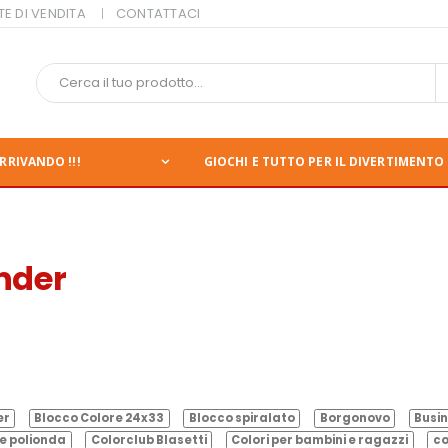
TE DI VENDITA
CONTATTACI
RRIVANDO !!!
GIOCHI E TUTTO PER IL DIVERTIMENTO 
ender
er
Blocco Colore 24x33
Blocco spiralato
Borgonovo
Busin
e polionda
Colorclub Blasetti
Colori per bambini e ragazzi
co