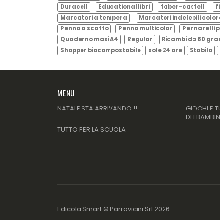
Duracell
Educational libri
faber-castell
f
Marcatori a tempera
Marcatori indelebili color
Penna a scatto
Penna multicolor
Pennarelli p
Quaderno maxi A4
Regular
Ricambi da 80 gr
Shopper biocompostabile
sole 24 ore
Stabilo
MENU
NATALE STA ARRIVANDO !!!
GIOCHI E T
DEI BAMBIN
TUTTO PER LA SCUOLA
Edicola Smart ©
Parravicini Srl
2026