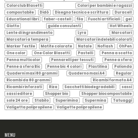
Colorclub Blasetti
Colori per bambini e ragazzi
compostabile
Didò
Disegno tecnico e scrittura
Duracell
Educational libri
faber-castell
fila
Fuochi artificiali
gel
Giotto
guide consulenti
Hot Wheels
Lente di ingrandimento
Lyra
Marcatori
Marcatori a tempera
Marcatori indelebili colorati
Marker Textile
Matite colorate
Natale
Noflash
OhPen
One color
One Color Blasetti
Pastelli
Penna a scatto
Penna multicolor
Pennarelli per tessuti
Penne a sfera
Penne a sfera Bic
Penne bic 4 colori
Plastilina
Polionda
Quaderni maxi 80 grammi
Quaderno maxi A4
Regular
Ricambi da 80 grammi
Ricambi formato A4
Ricambi rinforzati
Riza
Sacchetti biodegradabili
sassi
sassi editore
Shopper bio
Shopper biocompostabile
sole 24 ore
Stabilo
Superimina
Supermina
Tatuaggi
Valigetta polipropilene
Valigette polipropilene
MENU