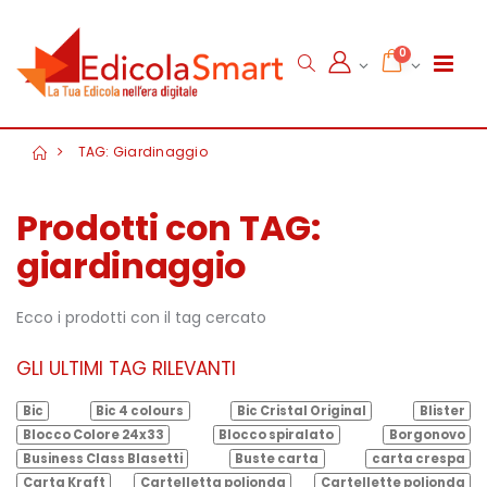
0
TAG: Giardinaggio
Prodotti con TAG:
giardinaggio
Ecco i prodotti con il tag cercato
GLI ULTIMI TAG RILEVANTI
Bic
Bic 4 colours
Bic Cristal Original
Blister
Blocco Colore 24x33
Blocco spiralato
Borgonovo
Business Class Blasetti
Buste carta
carta crespa
Carta Kraft
Cartelletta polionda
Cartellette polionda