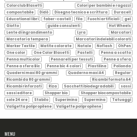
Colorclub Blasetti
Colori per bambini e ragazzi
compostabile
Didò
Disegno tecnico e scrittura
Duracell
Educational libri
faber-castell
fila
Fuochi artificiali
gel
Giotto
guide consulenti
Hot Wheels
Lente di ingrandimento
Lyra
Marcatori
Marcatori a tempera
Marcatori indelebili colorati
Marker Textile
Matite colorate
Natale
Noflash
OhPen
One color
One Color Blasetti
Pastelli
Penna a scatto
Penna multicolor
Pennarelli per tessuti
Penne a sfera
Penne a sfera Bic
Penne bic 4 colori
Plastilina
Polionda
Quaderni maxi 80 grammi
Quaderno maxi A4
Regular
Ricambi da 80 grammi
Ricambi formato A4
Ricambi rinforzati
Riza
Sacchetti biodegradabili
sassi
sassi editore
Shopper bio
Shopper biocompostabile
sole 24 ore
Stabilo
Superimina
Supermina
Tatuaggi
Valigetta polipropilene
Valigette polipropilene
MENU