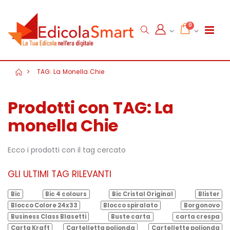
0
TAG: La Monella Chie
Prodotti con TAG: La
monella Chie
Ecco i prodotti con il tag cercato
GLI ULTIMI TAG RILEVANTI
Bic
Bic 4 colours
Bic Cristal Original
Blister
Blocco Colore 24x33
Blocco spiralato
Borgonovo
Business Class Blasetti
Buste carta
carta crespa
Carta Kraft
Cartelletta polionda
Cartellette polionda