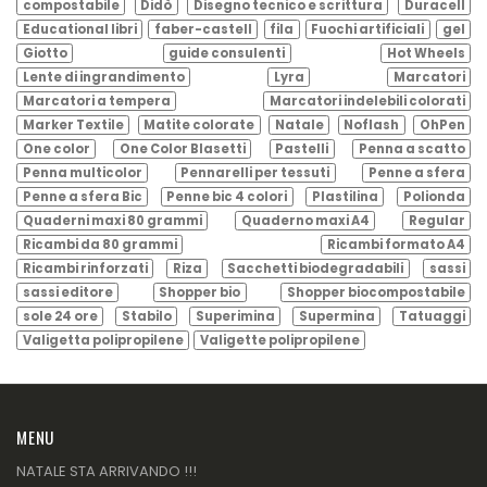
compostabile
Didò
Disegno tecnico e scrittura
Duracell
Educational libri
faber-castell
fila
Fuochi artificiali
gel
Giotto
guide consulenti
Hot Wheels
Lente di ingrandimento
Lyra
Marcatori
Marcatori a tempera
Marcatori indelebili colorati
Marker Textile
Matite colorate
Natale
Noflash
OhPen
One color
One Color Blasetti
Pastelli
Penna a scatto
Penna multicolor
Pennarelli per tessuti
Penne a sfera
Penne a sfera Bic
Penne bic 4 colori
Plastilina
Polionda
Quaderni maxi 80 grammi
Quaderno maxi A4
Regular
Ricambi da 80 grammi
Ricambi formato A4
Ricambi rinforzati
Riza
Sacchetti biodegradabili
sassi
sassi editore
Shopper bio
Shopper biocompostabile
sole 24 ore
Stabilo
Superimina
Supermina
Tatuaggi
Valigetta polipropilene
Valigette polipropilene
MENU
NATALE STA ARRIVANDO !!!