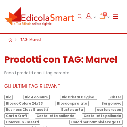
0
TAG: Marvel
Prodotti con TAG: Marvel
Ecco i prodotti con il tag cercato
GLI ULTIMI TAG RILEVANTI
Bic
Bic 4 colours
Bic Cristal Original
Blister
Blocco Colore 24x33
Blocco spiralato
Borgonovo
Business Class Blasetti
Buste carta
carta crespa
Carta Kraft
Cartelletta polionda
Cartellette polionda
Colorclub Blasetti
Colori per bambini e ragazzi