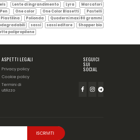
els
Lente di ingrandimento
Lyra
Marcatori
Pen
One color
One Color Blasetti
Pastelli
Plastilina
Polionda
Quaderni maxi 80 grammi
odegradabili
sassi
sassi editore
Shopper bio
ette polipropilene
ASPETTI LEGALI
SEGUICI
SUI
SOCIAL
Privacy policy
Cookie policy
Termini di
utilizzo