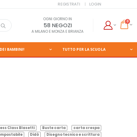
REGISTRATI
LOGIN
OGNI GIORNO IN
0
58 NEGOZI
A MILANO E MONZA E BRIANZA
DEI BAMBINI!
TUTTO PER LA SCUOLA
ess Class Blasetti
Buste carta
carta crespa
mpostabile
Didò
Disegno tecnico e scrittura