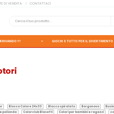
TE DI VENDITA
CONTATTACI
RRIVANDO !!!
GIOCHI E TUTTO PER IL DIVERTIMENTO 
tori
er
Blocco Colore 24x33
Blocco spiralato
Borgonovo
Busin
e polionda
Colorclub Blasetti
Colori per bambini e ragazzi
co