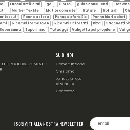
ila
Fuochi artificiali
gel
Giotto
guide consulenti
Hot Whe
ati
Marker Textile
Matite colorate
Natale
Noflash
Oh
er tessuti
Penne a sfera
Penne a sfera Bic
Penne bic 4 colori
ammi
Ricambi formato A4
Ricambi rinforzati
Riza
Sacchetti bi
Superimina
Supermina
Tatuaggi
Valigetta polipropilene
Valig
SU DI NOI
UTTO PER IL DIVERTIMENTO
Come funziona
I!
Chi siamo
La nostra rete
di vendita
Contattaci
ISCRIVITI ALLA NOSTRA NEWSLETTER