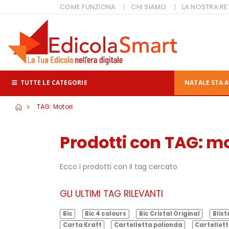
COME FUNZIONA
CHI SIAMO
LA NOSTRA RE
TUTTE LE CATEGORIE
NATALE STA A
TAG: Motori
Prodotti con TAG: mo
Ecco i prodotti con il tag cercato
GLI ULTIMI TAG RILEVANTI
Bic
Bic 4 colours
Bic Cristal Original
Blist
Carta Kraft
Cartelletta polionda
Cartellett