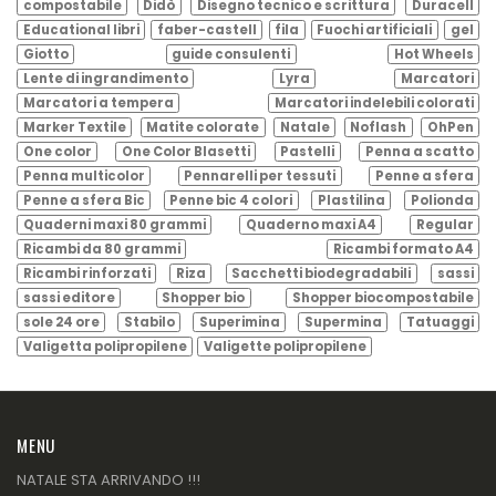
compostabile
Didò
Disegno tecnico e scrittura
Duracell
Educational libri
faber-castell
fila
Fuochi artificiali
gel
Giotto
guide consulenti
Hot Wheels
Lente di ingrandimento
Lyra
Marcatori
Marcatori a tempera
Marcatori indelebili colorati
Marker Textile
Matite colorate
Natale
Noflash
OhPen
One color
One Color Blasetti
Pastelli
Penna a scatto
Penna multicolor
Pennarelli per tessuti
Penne a sfera
Penne a sfera Bic
Penne bic 4 colori
Plastilina
Polionda
Quaderni maxi 80 grammi
Quaderno maxi A4
Regular
Ricambi da 80 grammi
Ricambi formato A4
Ricambi rinforzati
Riza
Sacchetti biodegradabili
sassi
sassi editore
Shopper bio
Shopper biocompostabile
sole 24 ore
Stabilo
Superimina
Supermina
Tatuaggi
Valigetta polipropilene
Valigette polipropilene
MENU
NATALE STA ARRIVANDO !!!