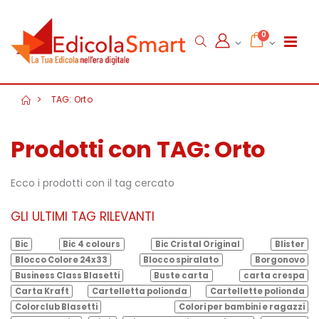
0
TAG: Orto
Prodotti con TAG: Orto
Ecco i prodotti con il tag cercato
GLI ULTIMI TAG RILEVANTI
Bic
Bic 4 colours
Bic Cristal Original
Blister
Blocco Colore 24x33
Blocco spiralato
Borgonovo
Business Class Blasetti
Buste carta
carta crespa
Carta Kraft
Cartelletta polionda
Cartellette polionda
Colorclub Blasetti
Colori per bambini e ragazzi