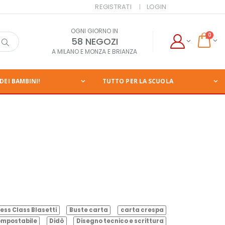
REGISTRATI
LOGIN
OGNI GIORNO IN
0
58 NEGOZI
A MILANO E MONZA E BRIANZA
DEI BAMBINI!
TUTTO PER LA SCUOLA
ess Class Blasetti
Buste carta
carta crespa
mpostabile
Didò
Disegno tecnico e scrittura