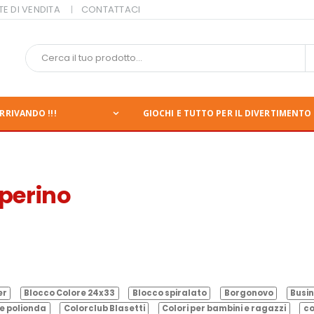
TE DI VENDITA
CONTATTACI
RRIVANDO !!!
GIOCHI E TUTTO PER IL DIVERTIMENTO 
aperino
er
Blocco Colore 24x33
Blocco spiralato
Borgonovo
Busin
e polionda
Colorclub Blasetti
Colori per bambini e ragazzi
co