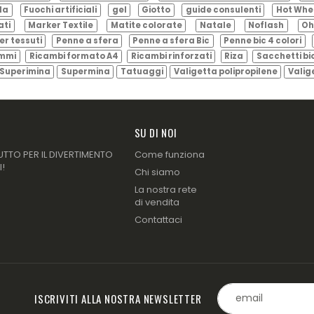
ila
Fuochi artificiali
gel
Giotto
guide consulenti
Hot Whe
ati
Marker Textile
Matite colorate
Natale
Noflash
Oh
er tessuti
Penne a sfera
Penne a sfera Bic
Penne bic 4 colori
ammi
Ricambi formato A4
Ricambi rinforzati
Riza
Sacchetti bi
Superimina
Supermina
Tatuaggi
Valigetta polipropilene
Valig
SU DI NOI
UTTO PER IL DIVERTIMENTO
Come funziona
I!
Chi siamo
La nostra rete
di vendita
Contattaci
ISCRIVITI ALLA NOSTRA NEWSLETTER