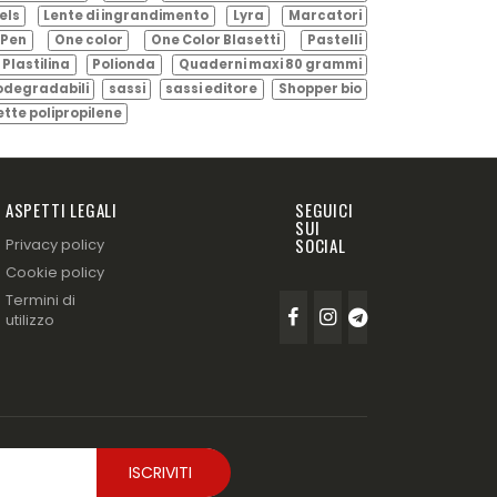
els
Lente di ingrandimento
Lyra
Marcatori
Pen
One color
One Color Blasetti
Pastelli
Plastilina
Polionda
Quaderni maxi 80 grammi
odegradabili
sassi
sassi editore
Shopper bio
ette polipropilene
ASPETTI LEGALI
SEGUICI
SUI
SOCIAL
Privacy policy
Cookie policy
Termini di
utilizzo