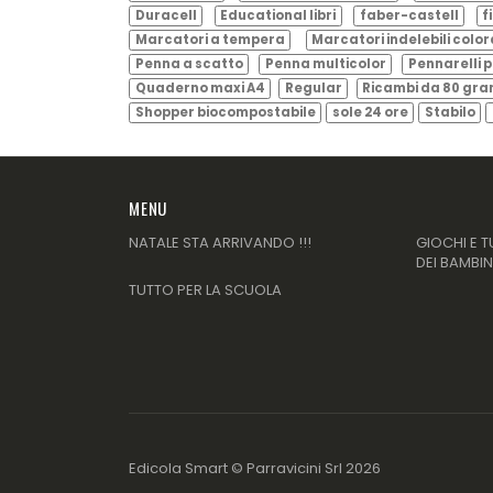
Duracell
Educational libri
faber-castell
f
Marcatori a tempera
Marcatori indelebili color
Penna a scatto
Penna multicolor
Pennarelli p
Quaderno maxi A4
Regular
Ricambi da 80 gr
Shopper biocompostabile
sole 24 ore
Stabilo
MENU
NATALE STA ARRIVANDO !!!
GIOCHI E T
DEI BAMBIN
TUTTO PER LA SCUOLA
Edicola Smart ©
Parravicini Srl
2026