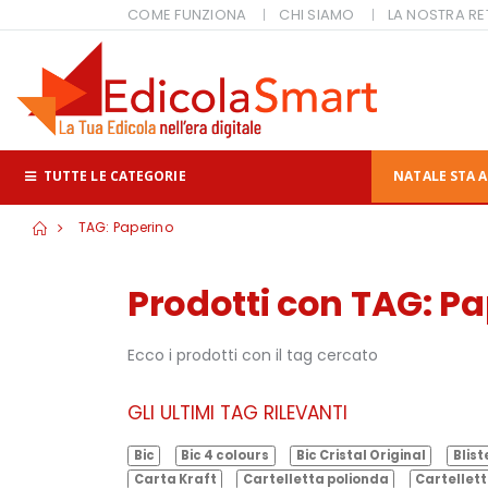
COME FUNZIONA
CHI SIAMO
LA NOSTRA RE
TUTTE LE CATEGORIE
NATALE STA A
TAG: Paperino
Prodotti con TAG: P
Ecco i prodotti con il tag cercato
GLI ULTIMI TAG RILEVANTI
Bic
Bic 4 colours
Bic Cristal Original
Blist
Carta Kraft
Cartelletta polionda
Cartellett