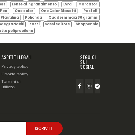
els
Lente di ingrandimento
Lyra
Marcatori
Pen
One color
One Color Blasetti
Pastelli
Plastilina
Polionda
Quaderni maxi 80 grammi
odegradabili
sassi
sassi editore
Shopper bio
ette polipropilene
ASPETTI LEGALI
SEGUICI
SUI
SOCIAL
Privacy policy
Cookie policy
Termini di
utilizzo