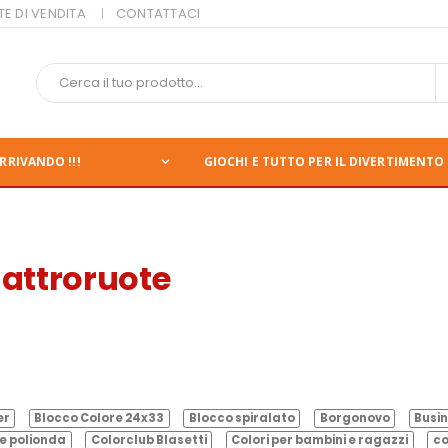
TE DI VENDITA
CONTATTACI
RRIVANDO !!!
GIOCHI E TUTTO PER IL DIVERTIMENTO 
uattroruote
er
Blocco Colore 24x33
Blocco spiralato
Borgonovo
Busin
e polionda
Colorclub Blasetti
Colori per bambini e ragazzi
co