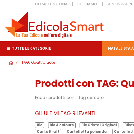
COME FUNZIONA
CHI SIAMO
LA NOSTRA RE
TUTTE LE CATEGORIE
NATALE STA A
TAG: Quattroruote
Prodotti con TAG: Q
Ecco i prodotti con il tag cercato
GLI ULTIMI TAG RILEVANTI
Bic
Bic 4 colours
Bic Cristal Original
Blist
Carta Kraft
Cartelletta polionda
Cartellett