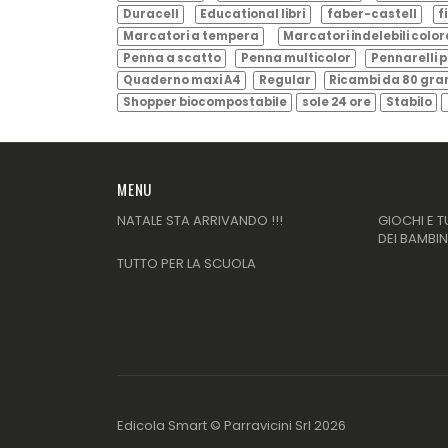
Duracell
Educational libri
faber-castell
f
Marcatori a tempera
Marcatori indelebili color
Penna a scatto
Penna multicolor
Pennarelli p
Quaderno maxi A4
Regular
Ricambi da 80 gr
Shopper biocompostabile
sole 24 ore
Stabilo
MENU
NATALE STA ARRIVANDO !!!
GIOCHI E T
DEI BAMBIN
TUTTO PER LA SCUOLA
Edicola Smart ©
Parravicini Srl
2026