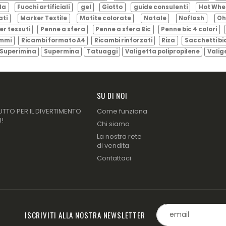
ila
Fuochi artificiali
gel
Giotto
guide consulenti
Hot Whe
ati
Marker Textile
Matite colorate
Natale
Noflash
Oh
er tessuti
Penne a sfera
Penne a sfera Bic
Penne bic 4 colori
ammi
Ricambi formato A4
Ricambi rinforzati
Riza
Sacchetti bi
Superimina
Supermina
Tatuaggi
Valigetta polipropilene
Valig
SU DI NOI
UTTO PER IL DIVERTIMENTO
Come funziona
I!
Chi siamo
La nostra rete
di vendita
Contattaci
ISCRIVITI ALLA NOSTRA NEWSLETTER