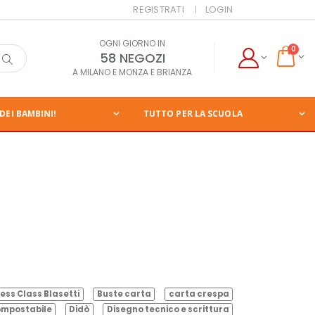
REGISTRATI
LOGIN
OGNI GIORNO IN
0
58 NEGOZI
A MILANO E MONZA E BRIANZA
DEI BAMBINI!
TUTTO PER LA SCUOLA
ess Class Blasetti
Buste carta
carta crespa
mpostabile
Didò
Disegno tecnico e scrittura