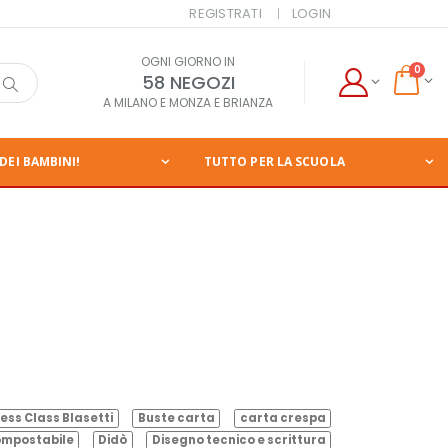
REGISTRATI
LOGIN
OGNI GIORNO IN
0
58 NEGOZI
A MILANO E MONZA E BRIANZA
DEI BAMBINI!
TUTTO PER LA SCUOLA
ess Class Blasetti
Buste carta
carta crespa
mpostabile
Didò
Disegno tecnico e scrittura