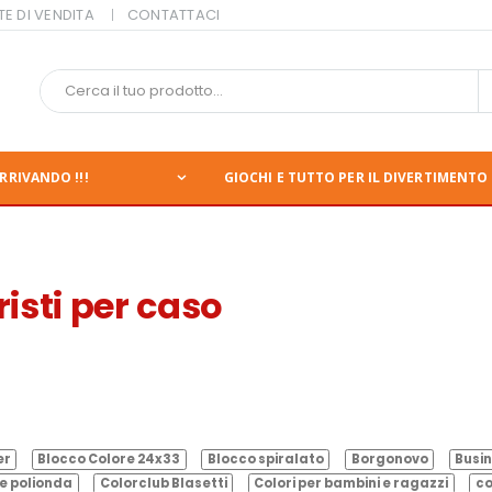
TE DI VENDITA
CONTATTACI
RRIVANDO !!!
GIOCHI E TUTTO PER IL DIVERTIMENTO 
isti per caso
er
Blocco Colore 24x33
Blocco spiralato
Borgonovo
Busin
e polionda
Colorclub Blasetti
Colori per bambini e ragazzi
co