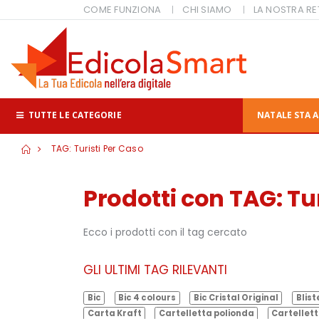
COME FUNZIONA
CHI SIAMO
LA NOSTRA RE
TUTTE LE CATEGORIE
NATALE STA A
TAG: Turisti Per Caso
Prodotti con TAG: Tur
Ecco i prodotti con il tag cercato
GLI ULTIMI TAG RILEVANTI
Bic
Bic 4 colours
Bic Cristal Original
Blist
Carta Kraft
Cartelletta polionda
Cartellett