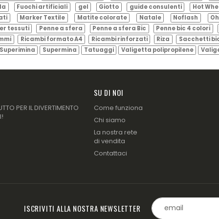
ila
Fuochi artificiali
gel
Giotto
guide consulenti
Hot Whe
ati
Marker Textile
Matite colorate
Natale
Noflash
Oh
er tessuti
Penne a sfera
Penne a sfera Bic
Penne bic 4 colori
ammi
Ricambi formato A4
Ricambi rinforzati
Riza
Sacchetti bi
Superimina
Supermina
Tatuaggi
Valigetta polipropilene
Valig
SU DI NOI
UTTO PER IL DIVERTIMENTO
Come funziona
I!
Chi siamo
La nostra rete
di vendita
Contattaci
ISCRIVITI ALLA NOSTRA NEWSLETTER