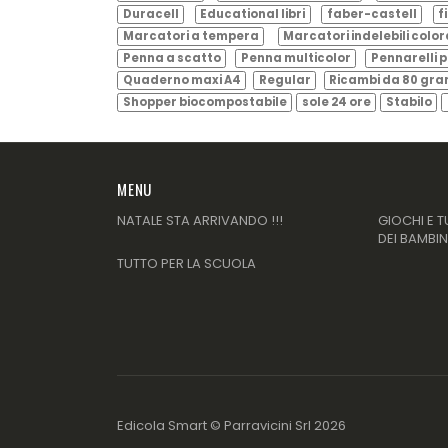
Duracell
Educational libri
faber-castell
f
Marcatori a tempera
Marcatori indelebili color
Penna a scatto
Penna multicolor
Pennarelli p
Quaderno maxi A4
Regular
Ricambi da 80 gr
Shopper biocompostabile
sole 24 ore
Stabilo
MENU
NATALE STA ARRIVANDO !!!
GIOCHI E T
DEI BAMBIN
TUTTO PER LA SCUOLA
Edicola Smart ©
Parravicini Srl
2026