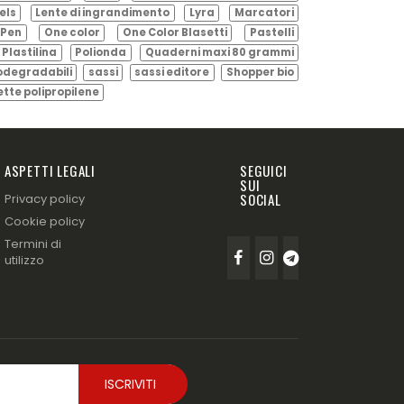
els
Lente di ingrandimento
Lyra
Marcatori
Pen
One color
One Color Blasetti
Pastelli
Plastilina
Polionda
Quaderni maxi 80 grammi
odegradabili
sassi
sassi editore
Shopper bio
ette polipropilene
ASPETTI LEGALI
SEGUICI
SUI
SOCIAL
Privacy policy
Cookie policy
Termini di
utilizzo