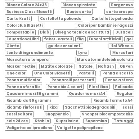
Blocco Colore 24x33
Blocco spiralato
Borgonovo
Business Class Blasetti
Buste carta
carta crespa
Carta Kraft
Cartelletta polionda
Cartellette polionda
Colorclub Blasetti
Colori per bambini e ragazzi
compostabile
Didò
Disegno tecnico e scrittura
Duracell
Educational libri
faber-castell
fila
Fuochi artificiali
gel
Giotto
guide consulenti
Hot Wheels
Lente di ingrandimento
Lyra
Marcatori
Marcatori a tempera
Marcatori indelebili colorati
Marker Textile
Matite colorate
Natale
Noflash
OhPen
One color
One Color Blasetti
Pastelli
Penna a scatto
Penna multicolor
Pennarelli per tessuti
Penne a sfera
Penne a sfera Bic
Penne bic 4 colori
Plastilina
Polionda
Quaderni maxi 80 grammi
Quaderno maxi A4
Regular
Ricambi da 80 grammi
Ricambi formato A4
Ricambi rinforzati
Riza
Sacchetti biodegradabili
sassi
sassi editore
Shopper bio
Shopper biocompostabile
sole 24 ore
Stabilo
Superimina
Supermina
Tatuaggi
Valigetta polipropilene
Valigette polipropilene